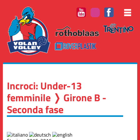
Incroci: Under-13
femminile ❭ Girone B -
Seconda fase