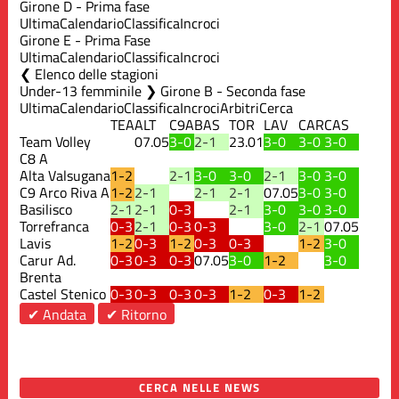
Girone D - Prima fase
Ultima
Calendario
Classifica
Incroci
Girone E - Prima Fase
Ultima
Calendario
Classifica
Incroci
Elenco delle stagioni
Under-13 femminile ❯ Girone B - Seconda fase
Ultima
Calendario
Classifica
Incroci
Arbitri
Cerca
TEA
ALT
C9A
BAS
TOR
LAV
CAR
CAS
Team Volley
07.05
3-0
2-1
23.01
3-0
3-0
3-0
C8 A
Alta Valsugana
1-2
2-1
3-0
3-0
2-1
3-0
3-0
C9 Arco Riva A
1-2
2-1
2-1
2-1
07.05
3-0
3-0
Basilisco
2-1
2-1
0-3
2-1
3-0
3-0
3-0
Torrefranca
0-3
2-1
0-3
0-3
3-0
2-1
07.05
Lavis
1-2
0-3
1-2
0-3
0-3
1-2
3-0
Carur Ad.
0-3
0-3
0-3
07.05
3-0
1-2
3-0
Brenta
Castel Stenico
0-3
0-3
0-3
0-3
1-2
0-3
1-2
✔ Andata
✔ Ritorno
CERCA NELLE NEWS