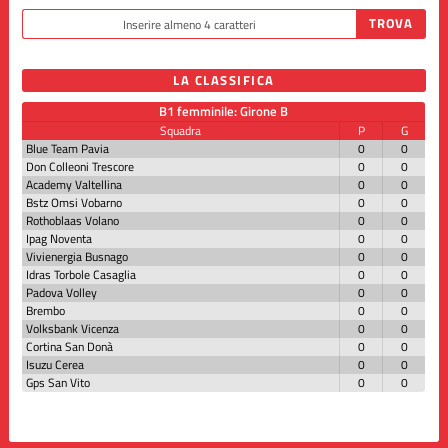
LA CLASSIFICA
B1 femminile: Girone B
Squadra
P
G
Blue Team Pavia
0
0
Don Colleoni Trescore
0
0
Academy Valtellina
0
0
Bstz Omsi Vobarno
0
0
Rothoblaas Volano
0
0
Ipag Noventa
0
0
Vivienergia Busnago
0
0
Idras Torbole Casaglia
0
0
Padova Volley
0
0
Brembo
0
0
Volksbank Vicenza
0
0
Cortina San Donà
0
0
Isuzu Cerea
0
0
Gps San Vito
0
0