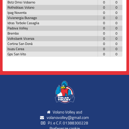
Bstz Omsi Vobarno
0
0
Rothoblaas Volano
0
0
Ipag Noventa
0
0
Vivienergia Busnago
0
0
Idras Torbole Casaglia
0
0
Padova Volley
0
0
Brembo
0
0
Volksbank Vicenza
0
0
Cortina San Donà
0
0
Isuzu Cerea
0
0
Gps San Vito
0
0
Volano Volley asd
volanovolley@gmail.com
P.I. e C.F. 01388300228
Preferenze cookie