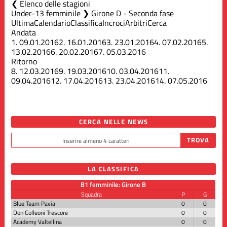
Elenco delle stagioni
Under-13 femminile ❯ Girone D - Seconda fase
Ultima
Calendario
Classifica
Incroci
Arbitri
Cerca
Andata
1.
09.01.2016
2.
16.01.2016
3.
23.01.2016
4.
07.02.2016
5.
13.02.2016
6.
20.02.2016
7.
05.03.2016
Ritorno
8.
12.03.2016
9.
19.03.2016
10.
03.04.2016
11.
09.04.2016
12.
17.04.2016
13.
23.04.2016
14.
07.05.2016
CERCA NELLE NEWS
LA CLASSIFICA
B1 femminile: Girone B
Squadra
P
G
Blue Team Pavia
0
0
Don Colleoni Trescore
0
0
Academy Valtellina
0
0