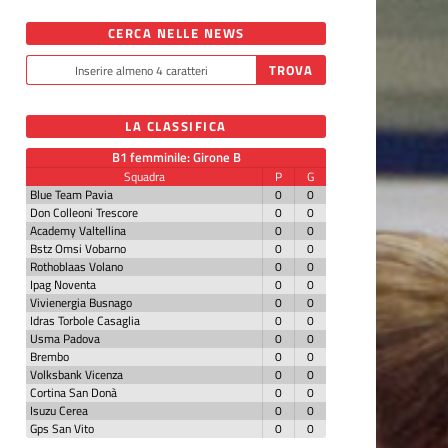
CERCA NELLE NEWS
LA CLASSIFICA
B1 femminile: Girone B
Squadra
P
G
Blue Team Pavia
0
0
Don Colleoni Trescore
0
0
Academy Valtellina
0
0
Bstz Omsi Vobarno
0
0
Rothoblaas Volano
0
0
Ipag Noventa
0
0
Vivienergia Busnago
0
0
Idras Torbole Casaglia
0
0
Usma Padova
0
0
Brembo
0
0
Volksbank Vicenza
0
0
Cortina San Donà
0
0
Isuzu Cerea
0
0
Gps San Vito
0
0