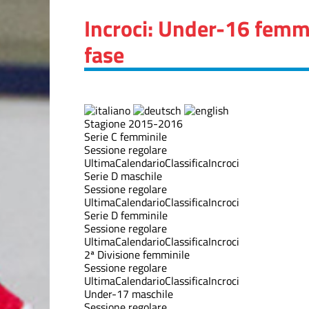
Incroci: Under-16 femmi
fase
Stagione 2015-2016
Serie C femminile
Sessione regolare
Ultima
Calendario
Classifica
Incroci
Serie D maschile
Sessione regolare
Ultima
Calendario
Classifica
Incroci
Serie D femminile
Sessione regolare
Ultima
Calendario
Classifica
Incroci
2ª Divisione femminile
Sessione regolare
Ultima
Calendario
Classifica
Incroci
Under-17 maschile
Sessione regolare