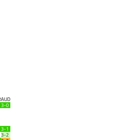
R
AUD
3-0
3-1
3-2