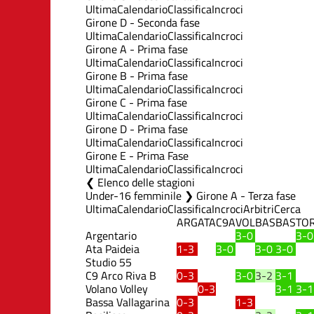
Ultima
Calendario
Classifica
Incroci
Girone D - Seconda fase
Ultima
Calendario
Classifica
Incroci
Girone A - Prima fase
Ultima
Calendario
Classifica
Incroci
Girone B - Prima fase
Ultima
Calendario
Classifica
Incroci
Girone C - Prima fase
Ultima
Calendario
Classifica
Incroci
Girone D - Prima fase
Ultima
Calendario
Classifica
Incroci
Girone E - Prima Fase
Ultima
Calendario
Classifica
Incroci
Elenco delle stagioni
Under-16 femminile ❯ Girone A - Terza fase
Ultima
Calendario
Classifica
Incroci
Arbitri
Cerca
ARG
ATA
C9A
VOL
BAS
BAS
TO
Argentario
3-0
3-0
Ata Paideia
1-3
3-0
3-0
3-0
Studio 55
C9 Arco Riva B
0-3
3-0
3-2
3-1
Volano Volley
0-3
3-1
3-1
Bassa Vallagarina
0-3
1-3