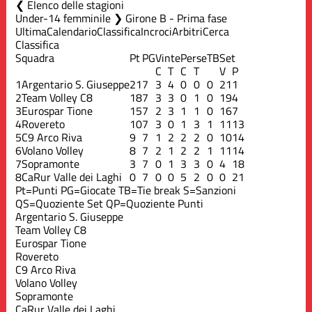
Elenco delle stagioni
Under-14 femminile ❯ Girone B - Prima fase
Ultima
Calendario
Classifica
Incroci
Arbitri
Cerca
Classifica
Squadra
Pt
PG
Vinte
Perse
TB
Set
C
T
C
T
V
P
1
Argentario S. Giuseppe
21
7
3
4
0
0
0
21
1
2
Team Volley C8
18
7
3
3
0
1
0
19
4
3
Eurospar Tione
15
7
2
3
1
1
0
16
7
4
Rovereto
10
7
3
0
1
3
1
11
13
5
C9 Arco Riva
9
7
1
2
2
2
0
10
14
6
Volano Volley
8
7
2
1
2
2
1
11
14
7
Sopramonte
3
7
0
1
3
3
0
4
18
8
CaRur Valle dei Laghi
0
7
0
0
5
2
0
0
21
Pt=Punti
PG=Giocate
TB=Tie break
S=Sanzioni
QS=Quoziente Set
QP=Quoziente Punti
Argentario S. Giuseppe
Team Volley C8
Eurospar Tione
Rovereto
C9 Arco Riva
Volano Volley
Sopramonte
CaRur Valle dei Laghi