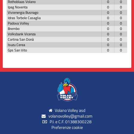
Rothoblaas Volano
0
0
Ipag Noventa
0
0
Vivienergia Busnago
0
0
Idras Torbole Casaglia
0
0
Padova Volley
0
0
Brembo
0
0
Volksbank Vicenza
0
0
Cortina San Donà
0
0
Isuzu Cerea
0
0
Gps San Vito
0
0
Volano Volley asd
volanovolley@gmail.com
P.I. e C.F. 01388300228
Preferenze cookie