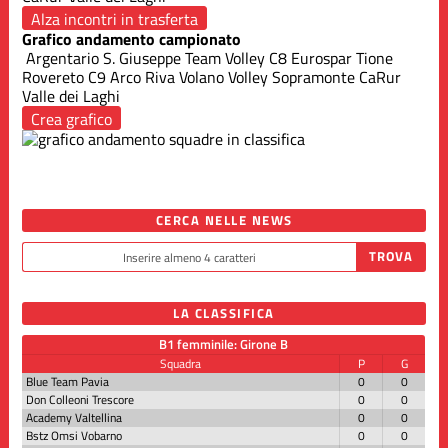
Alza incontri in trasferta
Grafico andamento campionato
Argentario S. Giuseppe
Team Volley C8
Eurospar Tione
Rovereto
C9 Arco Riva
Volano Volley
Sopramonte
CaRur
Valle dei Laghi
Crea grafico
CERCA NELLE NEWS
LA CLASSIFICA
B1 femminile: Girone B
Squadra
P
G
Blue Team Pavia
0
0
Don Colleoni Trescore
0
0
Academy Valtellina
0
0
Bstz Omsi Vobarno
0
0