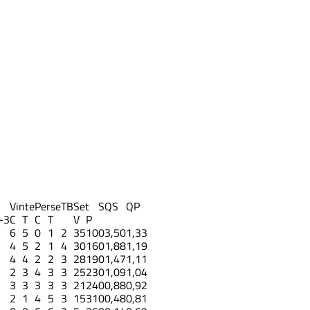
Vinte
Perse
TB
Set
S
QS
QP
-3
C
T
C
T
V
P
6
5
0
1
2
35
10
0
3,50
1,33
4
5
2
1
4
30
16
0
1,88
1,19
4
4
2
2
3
28
19
0
1,47
1,11
2
3
4
3
3
25
23
0
1,09
1,04
3
3
3
3
3
21
24
0
0,88
0,92
2
1
4
5
3
15
31
0
0,48
0,81