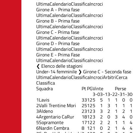
Ultima
Calendario
Classifica
Incroci
Girone A - Prima fase
Ultima
Calendario
Classifica
Incroci
Girone B - Prima fase
Ultima
Calendario
Classifica
Incroci
Girone C - Prima fase
Ultima
Calendario
Classifica
Incroci
Girone D - Prima fase
Ultima
Calendario
Classifica
Incroci
Girone E - Prima Fase
Ultima
Calendario
Classifica
Incroci
Elenco delle stagioni
Under-14 femminile ❯ Girone C - Seconda fase
Ultima
Calendario
Classifica
Incroci
Arbitri
Cerca
Classifica
Squadra
Pt
PG
Vinte
Perse
3-0
3-1
3-2
2-3
1-3
0
1
Lavis
33
12
5
5
1
1
0
0
2
Valli Trentine Mori
25
12
5
1
3
1
1
1
3
Aldeno
23
12
3
3
2
1
2
1
4
Argentario CaRur
18
12
3
2
0
3
4
0
5
Sopramonte
17
12
2
2
2
1
1
4
6
Nardin Cembra
8
12
1
0
2
1
4
4