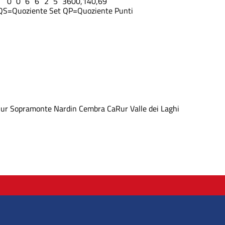
0
0
6
6
2
5
36
0
0,14
0,69
QS=Quoziente Set
QP=Quoziente Punti
Rur
Sopramonte
Nardin Cembra
CaRur Valle dei Laghi