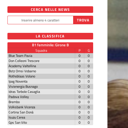
CERCA NELLE NEWS
LA CLASSIFICA
B1 femminile: Girone B
Squadra
P
G
Blue Team Pavia
0
0
Don Colleoni Trescore
0
0
Academy Valtellina
0
0
Bstz Omsi Vobarno
0
0
Rothoblaas Volano
0
0
Ipag Noventa
0
0
Vivienergia Busnago
0
0
Idras Torbole Casaglia
0
0
Padova Volley
0
0
Brembo
0
0
Volksbank Vicenza
0
0
Cortina San Donà
0
0
Isuzu Cerea
0
0
Gps San Vito
0
0