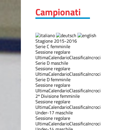
Campionati
Stagione 2015-2016
Serie C femminile
Sessione regolare
Ultima
Calendario
Classifica
Incroci
Serie D maschile
Sessione regolare
Ultima
Calendario
Classifica
Incroci
Serie D femminile
Sessione regolare
Ultima
Calendario
Classifica
Incroci
2ª Divisione femminile
Sessione regolare
Ultima
Calendario
Classifica
Incroci
Under-17 maschile
Sessione regolare
Ultima
Calendario
Classifica
Incroci
Under-14 maschile