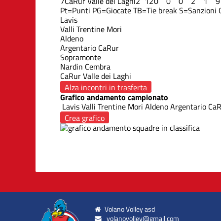
7
CaRur Valle dei Laghi
2
12
0
0
0
2
1
9
Pt=Punti
PG=Giocate
TB=Tie break
S=Sanzioni
Lavis
Valli Trentine Mori
Aldeno
Argentario CaRur
Sopramonte
Nardin Cembra
CaRur Valle dei Laghi
Alza incontri in trasferta
Grafico andamento campionato
Lavis
Valli Trentine Mori
Aldeno
Argentario Ca
Crea grafico
Volano Volley asd
volanovolley@gmail.com