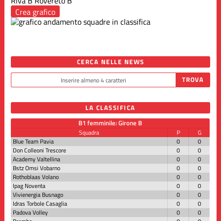
Riva B
Rovereto B
Crea grafico
CERCA NELLE NEWS
LA CLASSIFICA
B1 femminile: Girone B
Squadra
P
G
Blue Team Pavia
0
0
Don Colleoni Trescore
0
0
Academy Valtellina
0
0
Bstz Omsi Vobarno
0
0
Rothoblaas Volano
0
0
Ipag Noventa
0
0
Vivienergia Busnago
0
0
Idras Torbole Casaglia
0
0
Padova Volley
0
0