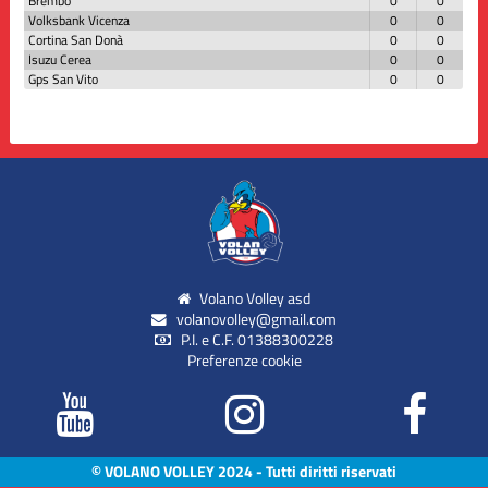
Brembo
0
0
Volksbank Vicenza
0
0
Cortina San Donà
0
0
Isuzu Cerea
0
0
Gps San Vito
0
0
Volano Volley asd
volanovolley@gmail.com
P.I. e C.F. 01388300228
Preferenze cookie
© VOLANO VOLLEY 2024 - Tutti diritti riservati