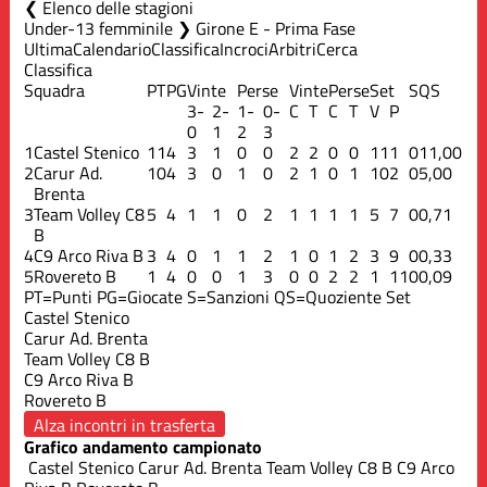
Elenco delle stagioni
Under-13 femminile ❯ Girone E - Prima Fase
Ultima
Calendario
Classifica
Incroci
Arbitri
Cerca
Classifica
Squadra
PT
PG
Vinte
Perse
Vinte
Perse
Set
S
QS
3-
2-
1-
0-
C
T
C
T
V
P
0
1
2
3
1
Castel Stenico
11
4
3
1
0
0
2
2
0
0
11
1
0
11,00
2
Carur Ad.
10
4
3
0
1
0
2
1
0
1
10
2
0
5,00
Brenta
3
Team Volley C8
5
4
1
1
0
2
1
1
1
1
5
7
0
0,71
B
4
C9 Arco Riva B
3
4
0
1
1
2
1
0
1
2
3
9
0
0,33
5
Rovereto B
1
4
0
0
1
3
0
0
2
2
1
11
0
0,09
PT=Punti
PG=Giocate
S=Sanzioni
QS=Quoziente Set
Castel Stenico
Carur Ad. Brenta
Team Volley C8 B
C9 Arco Riva B
Rovereto B
Alza incontri in trasferta
Grafico andamento campionato
Castel Stenico
Carur Ad. Brenta
Team Volley C8 B
C9 Arco