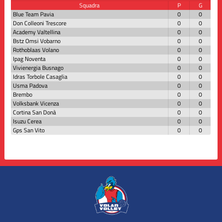
Squadra
P
G
Blue Team Pavia
0
0
Don Colleoni Trescore
0
0
Academy Valtellina
0
0
Bstz Omsi Vobarno
0
0
Rothoblaas Volano
0
0
Ipag Noventa
0
0
Vivienergia Busnago
0
0
Idras Torbole Casaglia
0
0
Usma Padova
0
0
Brembo
0
0
Volksbank Vicenza
0
0
Cortina San Donà
0
0
Isuzu Cerea
0
0
Gps San Vito
0
0