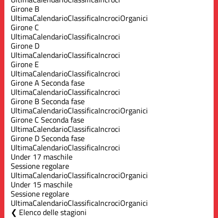
Girone B
Ultima
Calendario
Classifica
Incroci
Organici
Girone C
Ultima
Calendario
Classifica
Incroci
Girone D
Ultima
Calendario
Classifica
Incroci
Girone E
Ultima
Calendario
Classifica
Incroci
Girone A Seconda fase
Ultima
Calendario
Classifica
Incroci
Girone B Seconda fase
Ultima
Calendario
Classifica
Incroci
Organici
Girone C Seconda fase
Ultima
Calendario
Classifica
Incroci
Girone D Seconda fase
Ultima
Calendario
Classifica
Incroci
Under 17 maschile
Sessione regolare
Ultima
Calendario
Classifica
Incroci
Organici
Under 15 maschile
Sessione regolare
Ultima
Calendario
Classifica
Incroci
Organici
Elenco delle stagioni