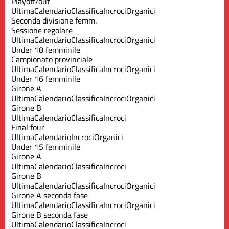
Playoff/out
Ultima
Calendario
Classifica
Incroci
Organici
Seconda divisione femm.
Sessione regolare
Ultima
Calendario
Classifica
Incroci
Organici
Under 18 femminile
Campionato provinciale
Ultima
Calendario
Classifica
Incroci
Organici
Under 16 femminile
Girone A
Ultima
Calendario
Classifica
Incroci
Organici
Girone B
Ultima
Calendario
Classifica
Incroci
Final four
Ultima
Calendario
Incroci
Organici
Under 15 femminile
Girone A
Ultima
Calendario
Classifica
Incroci
Girone B
Ultima
Calendario
Classifica
Incroci
Organici
Girone A seconda fase
Ultima
Calendario
Classifica
Incroci
Organici
Girone B seconda fase
Ultima
Calendario
Classifica
Incroci