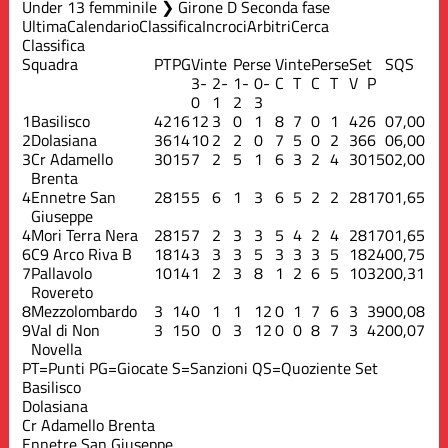
Under 13 femminile ❯ Girone D Seconda fase
Ultima
Calendario
Classifica
Incroci
Arbitri
Cerca
Classifica
Squadra
PT
PG
Vinte
Perse
Vinte
Perse
Set
S
QS
3-
2-
1-
0-
C
T
C
T
V
P
0
1
2
3
1
Basilisco
42
16
12
3
0
1
8
7
0
1
42
6
0
7,00
2
Dolasiana
36
14
10
2
2
0
7
5
0
2
36
6
0
6,00
3
Cr Adamello
30
15
7
2
5
1
6
3
2
4
30
15
0
2,00
Brenta
4
Ennetre San
28
15
5
6
1
3
6
5
2
2
28
17
0
1,65
Giuseppe
4
Mori Terra Nera
28
15
7
2
3
3
5
4
2
4
28
17
0
1,65
6
C9 Arco Riva B
18
14
3
3
3
5
3
3
3
5
18
24
0
0,75
7
Pallavolo
10
14
1
2
3
8
1
2
6
5
10
32
0
0,31
Rovereto
8
Mezzolombardo
3
14
0
1
1
12
0
1
7
6
3
39
0
0,08
9
Val di Non
3
15
0
0
3
12
0
0
8
7
3
42
0
0,07
Novella
PT=Punti
PG=Giocate
S=Sanzioni
QS=Quoziente Set
Basilisco
Dolasiana
Cr Adamello Brenta
Ennetre San Giuseppe