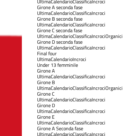
Ultima
Calendario
Classifica
Incroci
Girone A seconda fase
Ultima
Calendario
Classifica
Incroci
Girone B seconda fase
Ultima
Calendario
Classifica
Incroci
Girone C seconda fase
Ultima
Calendario
Classifica
Incroci
Organici
Girone D seconda fase
Ultima
Calendario
Classifica
Incroci
Final four
Ultima
Calendario
Incroci
Under 13 femminile
Girone A
Ultima
Calendario
Classifica
Incroci
Girone B
Ultima
Calendario
Classifica
Incroci
Organici
Girone C
Ultima
Calendario
Classifica
Incroci
Girone D
Ultima
Calendario
Classifica
Incroci
Girone E
Ultima
Calendario
Classifica
Incroci
Girone A Seconda fase
Ultima
Calendario
Classifica
Incroci