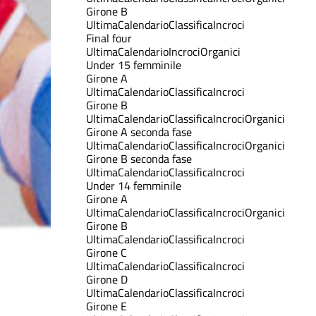
Girone B
Ultima
Calendario
Classifica
Incroci
Final four
Ultima
Calendario
Incroci
Organici
Under 15 femminile
Girone A
Ultima
Calendario
Classifica
Incroci
Girone B
Ultima
Calendario
Classifica
Incroci
Organici
Girone A seconda fase
Ultima
Calendario
Classifica
Incroci
Organici
Girone B seconda fase
Ultima
Calendario
Classifica
Incroci
Under 14 femminile
Girone A
Ultima
Calendario
Classifica
Incroci
Organici
Girone B
Ultima
Calendario
Classifica
Incroci
Girone C
Ultima
Calendario
Classifica
Incroci
Girone D
Ultima
Calendario
Classifica
Incroci
Girone E