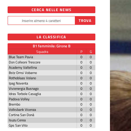
CERCA NELLE NEWS
LA CLASSIFICA
B1 femminile: Girone B
Squadra
P
G
Blue Team Pavia
0
0
Don Colleoni Trescore
0
0
Academy Valtellina
0
0
Bstz Omsi Vobarno
0
0
Rothoblaas Volano
0
0
Ipag Noventa
0
0
Vivienergia Busnago
0
0
Idras Torbole Casaglia
0
0
Padova Volley
0
0
Brembo
0
0
Volksbank Vicenza
0
0
Cortina San Donà
0
0
Isuzu Cerea
0
0
Gps San Vito
0
0