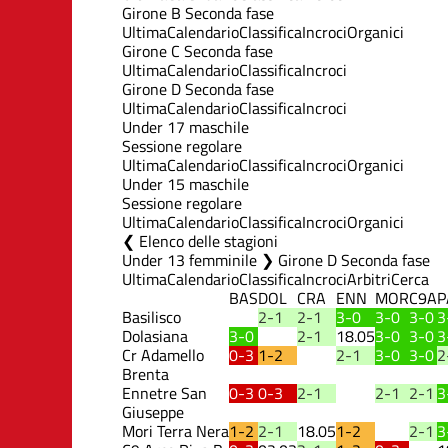
Girone B Seconda fase
Ultima
Calendario
Classifica
Incroci
Organici
Girone C Seconda fase
Ultima
Calendario
Classifica
Incroci
Girone D Seconda fase
Ultima
Calendario
Classifica
Incroci
Under 17 maschile
Sessione regolare
Ultima
Calendario
Classifica
Incroci
Organici
Under 15 maschile
Sessione regolare
Ultima
Calendario
Classifica
Incroci
Organici
Elenco delle stagioni
Under 13 femminile ❯ Girone D Seconda fase
Ultima
Calendario
Classifica
Incroci
Arbitri
Cerca
BAS
DOL
CRA
ENN
MOR
C9A
P
Basilisco
2-1
2-1
3-0
3-0
3-0
3
Dolasiana
3-0
2-1
18.05
3-0
3-0
3
Cr Adamello
0-3
1-2
2-1
3-0
3-0
2
Brenta
Ennetre San
0-3
0-3
2-1
2-1
2-1
3
Giuseppe
Mori Terra Nera
1-2
2-1
18.05
1-2
2-1
3