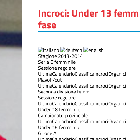
Incroci: Under 13 femm
fase
Stagione 2013-2014
Serie C femminile
Sessione regolare
Ultima
Calendario
Classifica
Incroci
Organici
Playoff/out
Ultima
Calendario
Classifica
Incroci
Organici
Seconda divisione femm.
Sessione regolare
Ultima
Calendario
Classifica
Incroci
Organici
Under 18 femminile
Campionato provinciale
Ultima
Calendario
Classifica
Incroci
Organici
Under 16 femminile
Girone A
Ultima
Calendario
Classifica
Incroci
Organici