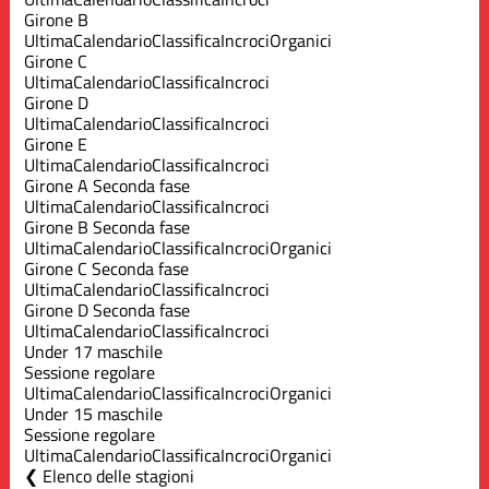
Girone B
Ultima
Calendario
Classifica
Incroci
Organici
Girone C
Ultima
Calendario
Classifica
Incroci
Girone D
Ultima
Calendario
Classifica
Incroci
Girone E
Ultima
Calendario
Classifica
Incroci
Girone A Seconda fase
Ultima
Calendario
Classifica
Incroci
Girone B Seconda fase
Ultima
Calendario
Classifica
Incroci
Organici
Girone C Seconda fase
Ultima
Calendario
Classifica
Incroci
Girone D Seconda fase
Ultima
Calendario
Classifica
Incroci
Under 17 maschile
Sessione regolare
Ultima
Calendario
Classifica
Incroci
Organici
Under 15 maschile
Sessione regolare
Ultima
Calendario
Classifica
Incroci
Organici
Elenco delle stagioni