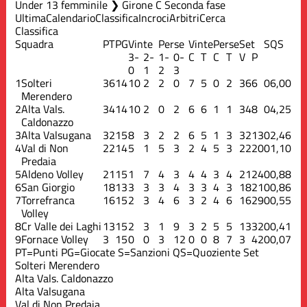
Under 13 femminile ❯ Girone C Seconda fase
Ultima
Calendario
Classifica
Incroci
Arbitri
Cerca
Classifica
Squadra
PT
PG
Vinte
Perse
Vinte
Perse
Set
S
QS
3-
2-
1-
0-
C
T
C
T
V
P
0
1
2
3
1
Solteri
36
14
10
2
2
0
7
5
0
2
36
6
0
6,00
Merendero
2
Alta Vals.
34
14
10
2
0
2
6
6
1
1
34
8
0
4,25
Caldonazzo
3
Alta Valsugana
32
15
8
3
2
2
6
5
1
3
32
13
0
2,46
4
Val di Non
22
14
5
1
5
3
2
4
5
3
22
20
0
1,10
Predaia
5
Aldeno Volley
21
15
1
7
4
3
4
4
3
4
21
24
0
0,88
6
San Giorgio
18
13
3
3
3
4
3
3
4
3
18
21
0
0,86
7
Torrefranca
16
15
2
3
4
6
3
2
4
6
16
29
0
0,55
Volley
8
Cr Valle dei Laghi
13
15
2
3
1
9
3
2
5
5
13
32
0
0,41
9
Fornace Volley
3
15
0
0
3
12
0
0
8
7
3
42
0
0,07
PT=Punti
PG=Giocate
S=Sanzioni
QS=Quoziente Set
Solteri Merendero
Alta Vals. Caldonazzo
Alta Valsugana
Val di Non Predaia