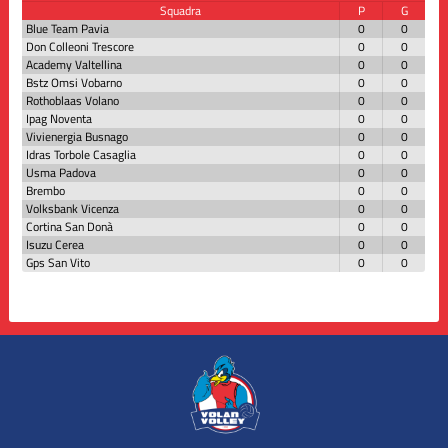
Squadra
P
G
Blue Team Pavia
0
0
Don Colleoni Trescore
0
0
Academy Valtellina
0
0
Bstz Omsi Vobarno
0
0
Rothoblaas Volano
0
0
Ipag Noventa
0
0
Vivienergia Busnago
0
0
Idras Torbole Casaglia
0
0
Usma Padova
0
0
Brembo
0
0
Volksbank Vicenza
0
0
Cortina San Donà
0
0
Isuzu Cerea
0
0
Gps San Vito
0
0