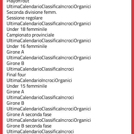
Playoff/out
Ultima
Calendario
Classifica
Incroci
Organici
Seconda divisione femm.
Sessione regolare
Ultima
Calendario
Classifica
Incroci
Organici
Under 18 femminile
Campionato provinciale
Ultima
Calendario
Classifica
Incroci
Organici
Under 16 femminile
Girone A
Ultima
Calendario
Classifica
Incroci
Organici
Girone B
Ultima
Calendario
Classifica
Incroci
Final four
Ultima
Calendario
Incroci
Organici
Under 15 femminile
Girone A
Ultima
Calendario
Classifica
Incroci
Girone B
Ultima
Calendario
Classifica
Incroci
Organici
Girone A seconda fase
Ultima
Calendario
Classifica
Incroci
Organici
Girone B seconda fase
Ultima
Calendario
Classifica
Incroci