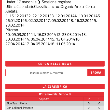
Under 17 maschile ❯ Sessione regolare
Ultima
Calendario
Classifica
Incroci
Organici
Arbitri
Cerca
Andata
1.
15.12.2013
2.
22.12.2013
3.
12.01.2014
4.
19.01.2014
5.
26.01.2014
6.
02.02.2014
7.
09.02.2014
8.
16.02.2014
9.
23.02.2014
Ritorno
10.
09.03.2014
11.
16.03.2014
12.
23.03.2014
13.
30.03.2014
14.
06.04.2014
15.
13.04.2014
16.
27.04.2014
17.
04.05.2014
18.
11.05.2014
CERCA NELLE NEWS
LA CLASSIFICA
B1 femminile: Girone B
Squadra
P
G
Blue Team Pavia
0
0
Don Colleoni Trescore
0
0