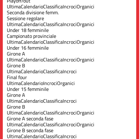
Playoff/out
Ultima
Calendario
Classifica
Incroci
Organici
Seconda divisione femm.
Sessione regolare
Ultima
Calendario
Classifica
Incroci
Organici
Under 18 femminile
Campionato provinciale
Ultima
Calendario
Classifica
Incroci
Organici
Under 16 femminile
Girone A
Ultima
Calendario
Classifica
Incroci
Organici
Girone B
Ultima
Calendario
Classifica
Incroci
Final four
Ultima
Calendario
Incroci
Organici
Under 15 femminile
Girone A
Ultima
Calendario
Classifica
Incroci
Girone B
Ultima
Calendario
Classifica
Incroci
Organici
Girone A seconda fase
Ultima
Calendario
Classifica
Incroci
Organici
Girone B seconda fase
Ultima
Calendario
Classifica
Incroci