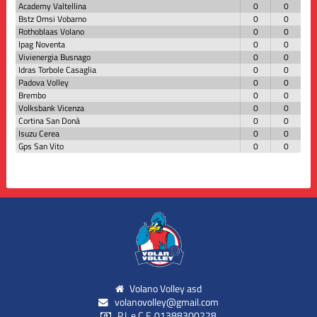
Academy Valtellina
0
0
Bstz Omsi Vobarno
0
0
Rothoblaas Volano
0
0
Ipag Noventa
0
0
Vivienergia Busnago
0
0
Idras Torbole Casaglia
0
0
Padova Volley
0
0
Brembo
0
0
Volksbank Vicenza
0
0
Cortina San Donà
0
0
Isuzu Cerea
0
0
Gps San Vito
0
0
Volano Volley asd
volanovolley@gmail.com
P.I. e C.F. 01388300228