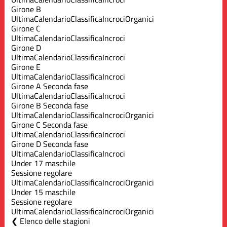
Girone B
Ultima
Calendario
Classifica
Incroci
Organici
Girone C
Ultima
Calendario
Classifica
Incroci
Girone D
Ultima
Calendario
Classifica
Incroci
Girone E
Ultima
Calendario
Classifica
Incroci
Girone A Seconda fase
Ultima
Calendario
Classifica
Incroci
Girone B Seconda fase
Ultima
Calendario
Classifica
Incroci
Organici
Girone C Seconda fase
Ultima
Calendario
Classifica
Incroci
Girone D Seconda fase
Ultima
Calendario
Classifica
Incroci
Under 17 maschile
Sessione regolare
Ultima
Calendario
Classifica
Incroci
Organici
Under 15 maschile
Sessione regolare
Ultima
Calendario
Classifica
Incroci
Organici
Elenco delle stagioni