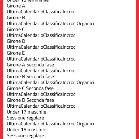
Girone A
Ultima
Calendario
Classifica
Incroci
Girone B
Ultima
Calendario
Classifica
Incroci
Organici
Girone C
Ultima
Calendario
Classifica
Incroci
Girone D
Ultima
Calendario
Classifica
Incroci
Girone E
Ultima
Calendario
Classifica
Incroci
Girone A Seconda fase
Ultima
Calendario
Classifica
Incroci
Girone B Seconda fase
Ultima
Calendario
Classifica
Incroci
Organici
Girone C Seconda fase
Ultima
Calendario
Classifica
Incroci
Girone D Seconda fase
Ultima
Calendario
Classifica
Incroci
Under 17 maschile
Sessione regolare
Ultima
Calendario
Classifica
Incroci
Organici
Under 15 maschile
Sessione regolare