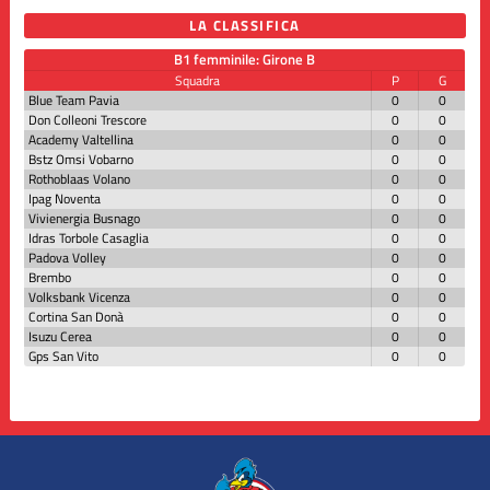
LA CLASSIFICA
B1 femminile: Girone B
Squadra
P
G
Blue Team Pavia
0
0
Don Colleoni Trescore
0
0
Academy Valtellina
0
0
Bstz Omsi Vobarno
0
0
Rothoblaas Volano
0
0
Ipag Noventa
0
0
Vivienergia Busnago
0
0
Idras Torbole Casaglia
0
0
Padova Volley
0
0
Brembo
0
0
Volksbank Vicenza
0
0
Cortina San Donà
0
0
Isuzu Cerea
0
0
Gps San Vito
0
0