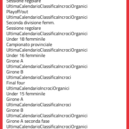
Sessione regolare
Ultima
Calendario
Classifica
Incroci
Organici
Playoff/out
Ultima
Calendario
Classifica
Incroci
Organici
Seconda divisione femm.
Sessione regolare
Ultima
Calendario
Classifica
Incroci
Organici
Under 18 femminile
Campionato provinciale
Ultima
Calendario
Classifica
Incroci
Organici
Under 16 femminile
Girone A
Ultima
Calendario
Classifica
Incroci
Organici
Girone B
Ultima
Calendario
Classifica
Incroci
Final four
Ultima
Calendario
Incroci
Organici
Under 15 femminile
Girone A
Ultima
Calendario
Classifica
Incroci
Girone B
Ultima
Calendario
Classifica
Incroci
Organici
Girone A seconda fase
Ultima
Calendario
Classifica
Incroci
Organici