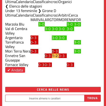
Ultima
Calendario
Classifica
Incroci
Organici
Elenco delle stagioni
Under 13 femminile ❯ Girone D
Ultima
Calendario
Classifica
Incroci
Arbitri
Cerca
MAR
VAL
ARG
TOR
MOR
ENN
FOR
Marzola Blu
3-0
3-0
3-0
Val di Cembra
3-0
3-0
3-0
3-0
Volley
Argentario
0-3
3-0
3-0
Torrefranca
0-3
3-0
Volley
Mori Terra Nera
0-3
0-3
3-0
Ennetre San
0-3
1-2
0-3
Giuseppe
Fornace Volley
0-3
0-3
0-3
✔ Andata
CERCA NELLE NEWS