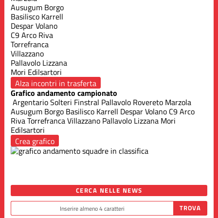
Ausugum Borgo
Basilisco Karrell
Despar Volano
C9 Arco Riva
Torrefranca
Villazzano
Pallavolo Lizzana
Mori Edilsartori
Alza incontri in trasferta
Grafico andamento campionato
Argentario
Solteri Finstral
Pallavolo Rovereto
Marzola
Ausugum Borgo
Basilisco Karrell
Despar Volano
C9 Arco
Riva
Torrefranca
Villazzano
Pallavolo Lizzana
Mori
Edilsartori
Crea grafico
CERCA NELLE NEWS