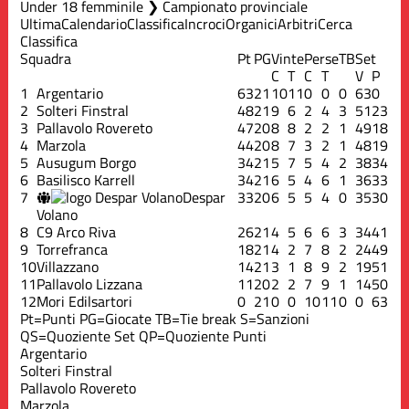
Under 18 femminile ❯ Campionato provinciale
Ultima
Calendario
Classifica
Incroci
Organici
Arbitri
Cerca
Classifica
Squadra
Pt
PG
Vinte
Perse
TB
Set
C
T
C
T
V
P
1
Argentario
63
21
10
11
0
0
0
63
0
2
Solteri Finstral
48
21
9
6
2
4
3
51
23
3
Pallavolo Rovereto
47
20
8
8
2
2
1
49
18
4
Marzola
44
20
8
7
3
2
1
48
19
5
Ausugum Borgo
34
21
5
7
5
4
2
38
34
6
Basilisco Karrell
34
21
6
5
4
6
1
36
33
7
Despar
33
20
6
5
5
4
0
35
30
Volano
8
C9 Arco Riva
26
21
4
5
6
6
3
34
41
9
Torrefranca
18
21
4
2
7
8
2
24
49
10
Villazzano
14
21
3
1
8
9
2
19
51
11
Pallavolo Lizzana
11
20
2
2
7
9
1
14
50
12
Mori Edilsartori
0
21
0
0
10
11
0
0
63
Pt=Punti
PG=Giocate
TB=Tie break
S=Sanzioni
QS=Quoziente Set
QP=Quoziente Punti
Argentario
Solteri Finstral
Pallavolo Rovereto
Marzola