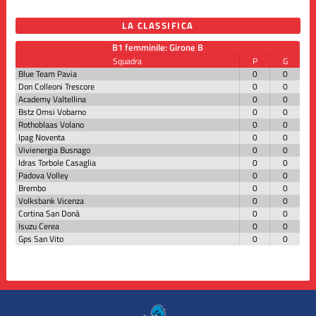
LA CLASSIFICA
B1 femminile: Girone B
Squadra
P
G
Blue Team Pavia
0
0
Don Colleoni Trescore
0
0
Academy Valtellina
0
0
Bstz Omsi Vobarno
0
0
Rothoblaas Volano
0
0
Ipag Noventa
0
0
Vivienergia Busnago
0
0
Idras Torbole Casaglia
0
0
Padova Volley
0
0
Brembo
0
0
Volksbank Vicenza
0
0
Cortina San Donà
0
0
Isuzu Cerea
0
0
Gps San Vito
0
0