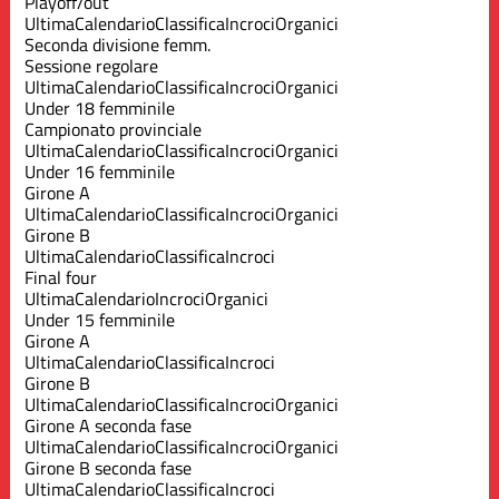
Playoff/out
Ultima
Calendario
Classifica
Incroci
Organici
Seconda divisione femm.
Sessione regolare
Ultima
Calendario
Classifica
Incroci
Organici
Under 18 femminile
Campionato provinciale
Ultima
Calendario
Classifica
Incroci
Organici
Under 16 femminile
Girone A
Ultima
Calendario
Classifica
Incroci
Organici
Girone B
Ultima
Calendario
Classifica
Incroci
Final four
Ultima
Calendario
Incroci
Organici
Under 15 femminile
Girone A
Ultima
Calendario
Classifica
Incroci
Girone B
Ultima
Calendario
Classifica
Incroci
Organici
Girone A seconda fase
Ultima
Calendario
Classifica
Incroci
Organici
Girone B seconda fase
Ultima
Calendario
Classifica
Incroci