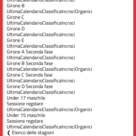
Girone B
Ultima
Calendario
Classifica
Incroci
Organici
Girone C
Ultima
Calendario
Classifica
Incroci
Girone D
Ultima
Calendario
Classifica
Incroci
Girone E
Ultima
Calendario
Classifica
Incroci
Girone A Seconda fase
Ultima
Calendario
Classifica
Incroci
Girone B Seconda fase
Ultima
Calendario
Classifica
Incroci
Organici
Girone C Seconda fase
Ultima
Calendario
Classifica
Incroci
Girone D Seconda fase
Ultima
Calendario
Classifica
Incroci
Under 17 maschile
Sessione regolare
Ultima
Calendario
Classifica
Incroci
Organici
Under 15 maschile
Sessione regolare
Ultima
Calendario
Classifica
Incroci
Organici
Elenco delle stagioni