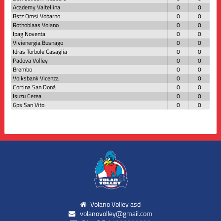
Academy Valtellina
0
0
Bstz Omsi Vobarno
0
0
Rothoblaas Volano
0
0
Ipag Noventa
0
0
Vivienergia Busnago
0
0
Idras Torbole Casaglia
0
0
Padova Volley
0
0
Brembo
0
0
Volksbank Vicenza
0
0
Cortina San Donà
0
0
Isuzu Cerea
0
0
Gps San Vito
0
0
Volano Volley asd
volanovolley@gmail.com