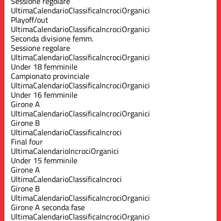
Sessione regolare
Ultima
Calendario
Classifica
Incroci
Organici
Playoff/out
Ultima
Calendario
Classifica
Incroci
Organici
Seconda divisione femm.
Sessione regolare
Ultima
Calendario
Classifica
Incroci
Organici
Under 18 femminile
Campionato provinciale
Ultima
Calendario
Classifica
Incroci
Organici
Under 16 femminile
Girone A
Ultima
Calendario
Classifica
Incroci
Organici
Girone B
Ultima
Calendario
Classifica
Incroci
Final four
Ultima
Calendario
Incroci
Organici
Under 15 femminile
Girone A
Ultima
Calendario
Classifica
Incroci
Girone B
Ultima
Calendario
Classifica
Incroci
Organici
Girone A seconda fase
Ultima
Calendario
Classifica
Incroci
Organici