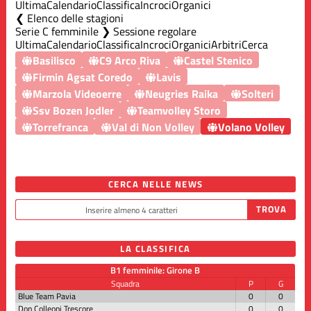
Ultima
Calendario
Classifica
Incroci
Organici
Elenco delle stagioni
Serie C femminile ❯ Sessione regolare
Ultima
Calendario
Classifica
Incroci
Organici
Arbitri
Cerca
Basilisco
C9 Arco Riva
Castel Stenico
Firmin Agsat Coredo
Lavis
Marzola Videoerre
Neugries Raika
Solteri
Ssv Bozen Jodler
Teamvolley Storo
Torrefranca
Val di Non Volley
Volano Volley
CERCA NELLE NEWS
LA CLASSIFICA
B1 femminile: Girone B
Squadra
P
G
Blue Team Pavia
0
0
Don Colleoni Trescore
0
0