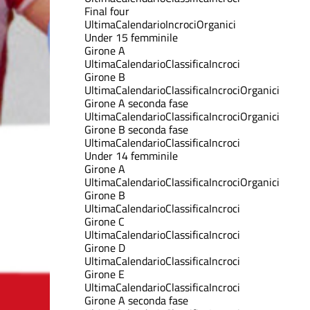
Final four
Ultima
Calendario
Incroci
Organici
Under 15 femminile
Girone A
Ultima
Calendario
Classifica
Incroci
Girone B
Ultima
Calendario
Classifica
Incroci
Organici
Girone A seconda fase
Ultima
Calendario
Classifica
Incroci
Organici
Girone B seconda fase
Ultima
Calendario
Classifica
Incroci
Under 14 femminile
Girone A
Ultima
Calendario
Classifica
Incroci
Organici
Girone B
Ultima
Calendario
Classifica
Incroci
Girone C
Ultima
Calendario
Classifica
Incroci
Girone D
Ultima
Calendario
Classifica
Incroci
Girone E
Ultima
Calendario
Classifica
Incroci
Girone A seconda fase