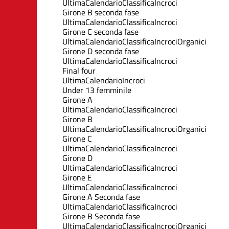
Ultima
Calendario
Classifica
Incroci
Girone B seconda fase
Ultima
Calendario
Classifica
Incroci
Girone C seconda fase
Ultima
Calendario
Classifica
Incroci
Organici
Girone D seconda fase
Ultima
Calendario
Classifica
Incroci
Final four
Ultima
Calendario
Incroci
Under 13 femminile
Girone A
Ultima
Calendario
Classifica
Incroci
Girone B
Ultima
Calendario
Classifica
Incroci
Organici
Girone C
Ultima
Calendario
Classifica
Incroci
Girone D
Ultima
Calendario
Classifica
Incroci
Girone E
Ultima
Calendario
Classifica
Incroci
Girone A Seconda fase
Ultima
Calendario
Classifica
Incroci
Girone B Seconda fase
Ultima
Calendario
Classifica
Incroci
Organici