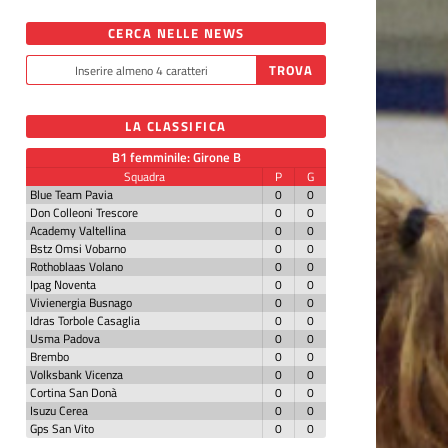
CERCA NELLE NEWS
LA CLASSIFICA
B1 femminile: Girone B
Squadra
P
G
Blue Team Pavia
0
0
Don Colleoni Trescore
0
0
Academy Valtellina
0
0
Bstz Omsi Vobarno
0
0
Rothoblaas Volano
0
0
Ipag Noventa
0
0
Vivienergia Busnago
0
0
Idras Torbole Casaglia
0
0
Usma Padova
0
0
Brembo
0
0
Volksbank Vicenza
0
0
Cortina San Donà
0
0
Isuzu Cerea
0
0
Gps San Vito
0
0