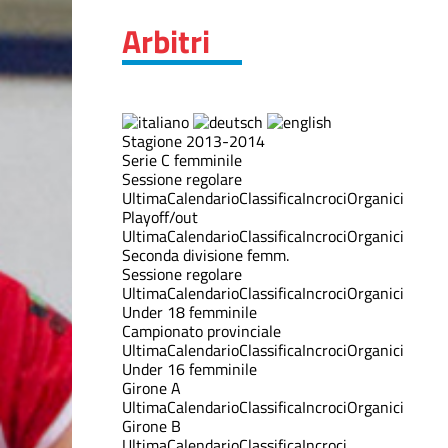
Arbitri
Stagione 2013-2014
Serie C femminile
Sessione regolare
Ultima
Calendario
Classifica
Incroci
Organici
Playoff/out
Ultima
Calendario
Classifica
Incroci
Organici
Seconda divisione femm.
Sessione regolare
Ultima
Calendario
Classifica
Incroci
Organici
Under 18 femminile
Campionato provinciale
Ultima
Calendario
Classifica
Incroci
Organici
Under 16 femminile
Girone A
Ultima
Calendario
Classifica
Incroci
Organici
Girone B
Ultima
Calendario
Classifica
Incroci