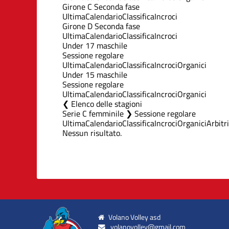
Girone C Seconda fase
Ultima
Calendario
Classifica
Incroci
Girone D Seconda fase
Ultima
Calendario
Classifica
Incroci
Under 17 maschile
Sessione regolare
Ultima
Calendario
Classifica
Incroci
Organici
Under 15 maschile
Sessione regolare
Ultima
Calendario
Classifica
Incroci
Organici
Elenco delle stagioni
Serie C femminile ❯ Sessione regolare
Ultima
Calendario
Classifica
Incroci
Organici
Arbitri
Nessun risultato.
Volano Volley asd
volanovolley@gmail.com