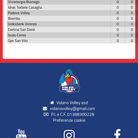
Vivienergia Busnago
0
0
Idras Torbole Casaglia
0
0
Padova Volley
0
0
Brembo
0
0
Volksbank Vicenza
0
0
Cortina San Donà
0
0
Isuzu Cerea
0
0
Gps San Vito
0
0
Volano Volley asd
volanovolley@gmail.com
P.I. e C.F. 01388300228
Preferenze cookie