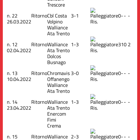
Trescore
n.
22
Ritorno
Cbl Costa
3-1
0
-
-
-
26.03.2022
Volpino
Ris.
Walliance
Ata Trento
n.
12
Ritorno
Walliance
1-3
3
1
0
2
02.04.2022
Ata Trento
Ris.
Dolcos
Busnago
n.
13
Ritorno
Chromavis
3-0
0
-
-
-
10.04.2022
Offanengo
Ris.
Walliance
Ata Trento
n.
14
Ritorno
Walliance
1-3
0
-
-
-
23.04.2022
Ata Trento
Ris.
Enercom
Fimi
Crema
n.
15
Ritorno
Walliance
2-3
0
-
-
-