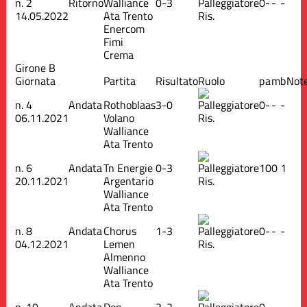
n.
2
Ritorno
Walliance
0-3
0
-
-
-
14.05.2022
Ata Trento
Ris.
Enercom
Fimi
Crema
Girone B
Giornata
Partita
Risultato
Ruolo
p
a
m
b
Not
n.
4
Andata
Rothoblaas
3-0
0
-
-
-
06.11.2021
Volano
Ris.
Walliance
Ata Trento
n.
6
Andata
Tn Energie
0-3
1
0
0
1
20.11.2021
Argentario
Ris.
Walliance
Ata Trento
n.
8
Andata
Chorus
1-3
0
-
-
-
04.12.2021
Lemen
Ris.
Almenno
Walliance
Ata Trento
n.
10
Andata
Don
3-2
0
-
-
-