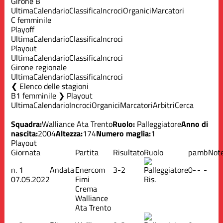
Girone B
Ultima
Calendario
Classifica
Incroci
Organici
Marcatori
C femminile
Playoff
Ultima
Calendario
Classifica
Incroci
Playout
Ultima
Calendario
Classifica
Incroci
Girone regionale
Ultima
Calendario
Classifica
Incroci
Elenco delle stagioni
B1 femminile ❯ Playout
Ultima
Calendario
Incroci
Organici
Marcatori
Arbitri
Cerca
Squadra:
Walliance Ata Trento
Ruolo:
Palleggiatore
Anno di
nascita:
2004
Altezza:
174
Numero maglia:
1
Playout
Giornata
Partita
Risultato
Ruolo
p
a
m
b
Not
n.
1
Andata
Enercom
3-2
0
-
-
-
07.05.2022
Fimi
Ris.
Crema
Walliance
Ata Trento