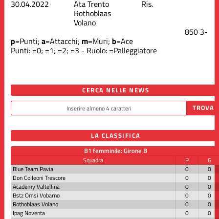
30.04.2022
Ata Trento
Ris.
Rothoblaas
Volano
8
5
0
3
-
p
=Punti;
a
=Attacchi;
m
=Muri;
b
=Ace
Punti:
=0;
=1;
=2;
=3 - Ruolo:
=Palleggiatore
CERCA NELLE NEWS
LA CLASSIFICA
B1 femminile: Girone B
Squadra
P
G
Blue Team Pavia
0
0
Don Colleoni Trescore
0
0
Academy Valtellina
0
0
Bstz Omsi Vobarno
0
0
Rothoblaas Volano
0
0
Ipag Noventa
0
0