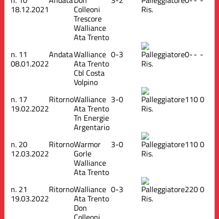
18.12.2021
Colleoni
Ris.
Trescore
Walliance
Ata Trento
n.
11
Andata
Walliance
0-3
0
-
-
-
08.01.2022
Ata Trento
Ris.
Cbl Costa
Volpino
n.
17
Ritorno
Walliance
3-0
1
1
0
0
19.02.2022
Ata Trento
Ris.
Tn Energie
Argentario
n.
20
Ritorno
Warmor
3-0
1
1
0
0
12.03.2022
Gorle
Ris.
Walliance
Ata Trento
n.
21
Ritorno
Walliance
0-3
2
2
0
0
19.03.2022
Ata Trento
Ris.
Don
Colleoni