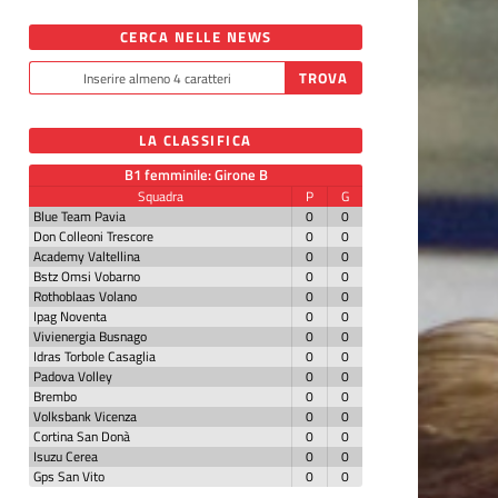
CERCA NELLE NEWS
LA CLASSIFICA
B1 femminile: Girone B
Squadra
P
G
Blue Team Pavia
0
0
Don Colleoni Trescore
0
0
Academy Valtellina
0
0
Bstz Omsi Vobarno
0
0
Rothoblaas Volano
0
0
Ipag Noventa
0
0
Vivienergia Busnago
0
0
Idras Torbole Casaglia
0
0
Padova Volley
0
0
Brembo
0
0
Volksbank Vicenza
0
0
Cortina San Donà
0
0
Isuzu Cerea
0
0
Gps San Vito
0
0