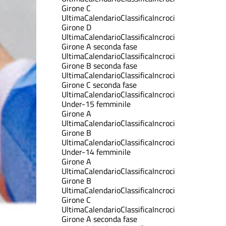
Girone C
Ultima
Calendario
Classifica
Incroci
Girone D
Ultima
Calendario
Classifica
Incroci
Girone A seconda fase
Ultima
Calendario
Classifica
Incroci
Girone B seconda fase
Ultima
Calendario
Classifica
Incroci
Girone C seconda fase
Ultima
Calendario
Classifica
Incroci
Under-15 femminile
Girone A
Ultima
Calendario
Classifica
Incroci
Girone B
Ultima
Calendario
Classifica
Incroci
Under-14 femminile
Girone A
Ultima
Calendario
Classifica
Incroci
Girone B
Ultima
Calendario
Classifica
Incroci
Girone C
Ultima
Calendario
Classifica
Incroci
Girone A seconda fase