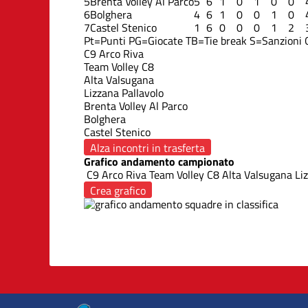
5
Brenta Volley Al Parco
5
6
1
0
1
0
0
6
Bolghera
4
6
1
0
0
1
0
7
Castel Stenico
1
6
0
0
0
1
2
Pt=Punti
PG=Giocate
TB=Tie break
S=Sanzioni
C9 Arco Riva
Team Volley C8
Alta Valsugana
Lizzana Pallavolo
Brenta Volley Al Parco
Bolghera
Castel Stenico
Alza incontri in trasferta
Grafico andamento campionato
C9 Arco Riva
Team Volley C8
Alta Valsugana
Liz
Crea grafico