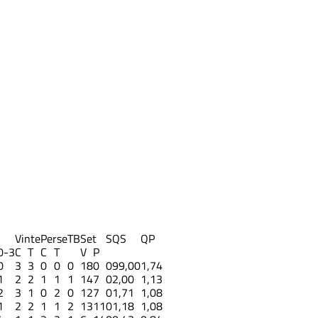
Vinte
Perse
TB
Set
S
QS
QP
0-3
C
T
C
T
V
P
0
3
3
0
0
0
18
0
0
99,00
1,74
1
2
2
1
1
1
14
7
0
2,00
1,13
2
3
1
0
2
0
12
7
0
1,71
1,08
1
2
2
1
1
2
13
11
0
1,18
1,08