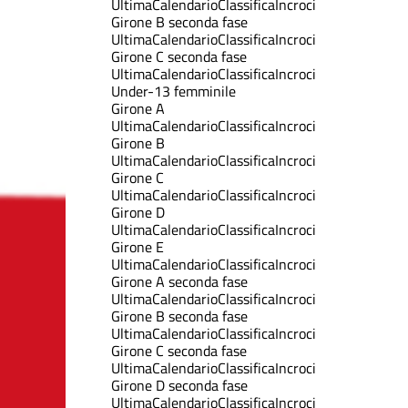
Ultima
Calendario
Classifica
Incroci
Girone B seconda fase
Ultima
Calendario
Classifica
Incroci
Girone C seconda fase
Ultima
Calendario
Classifica
Incroci
Under-13 femminile
Girone A
Ultima
Calendario
Classifica
Incroci
Girone B
Ultima
Calendario
Classifica
Incroci
Girone C
Ultima
Calendario
Classifica
Incroci
Girone D
Ultima
Calendario
Classifica
Incroci
Girone E
Ultima
Calendario
Classifica
Incroci
Girone A seconda fase
Ultima
Calendario
Classifica
Incroci
Girone B seconda fase
Ultima
Calendario
Classifica
Incroci
Girone C seconda fase
Ultima
Calendario
Classifica
Incroci
Girone D seconda fase
Ultima
Calendario
Classifica
Incroci