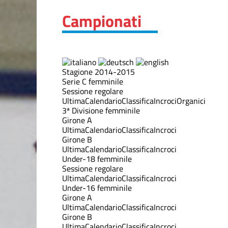
Campionati
Stagione 2014-2015
Serie C femminile
Sessione regolare
Ultima
Calendario
Classifica
Incroci
Organici
3ª Divisione femminile
Girone A
Ultima
Calendario
Classifica
Incroci
Girone B
Ultima
Calendario
Classifica
Incroci
Under-18 femminile
Sessione regolare
Ultima
Calendario
Classifica
Incroci
Under-16 femminile
Girone A
Ultima
Calendario
Classifica
Incroci
Girone B
Ultima
Calendario
Classifica
Incroci