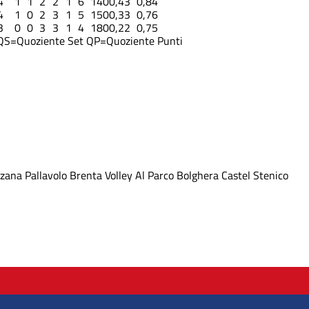
4
1
1
2
2
1
6
14
0
0,43
0,84
4
1
0
2
3
1
5
15
0
0,33
0,76
3
0
0
3
3
1
4
18
0
0,22
0,75
QS=Quoziente Set
QP=Quoziente Punti
zana Pallavolo
Brenta Volley Al Parco
Bolghera
Castel Stenico