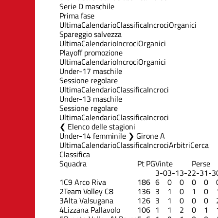
Serie D maschile
Prima fase
Ultima
Calendario
Classifica
Incroci
Organici
Spareggio salvezza
Ultima
Calendario
Incroci
Organici
Playoff promozione
Ultima
Calendario
Incroci
Organici
Under-17 maschile
Sessione regolare
Ultima
Calendario
Classifica
Incroci
Under-13 maschile
Sessione regolare
Ultima
Calendario
Classifica
Incroci
Elenco delle stagioni
Under-14 femminile ❯ Girone A
Ultima
Calendario
Classifica
Incroci
Arbitri
Cerca
Classifica
Squadra
Pt
PG
Vinte
Perse
3-0
3-1
3-2
2-3
1-3
1
C9 Arco Riva
18
6
6
0
0
0
0
2
Team Volley C8
13
6
3
1
0
1
0
3
Alta Valsugana
12
6
3
1
0
0
0
4
Lizzana Pallavolo
10
6
1
1
2
0
1