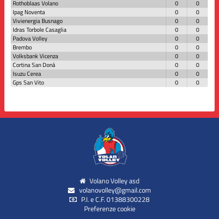
Rothoblaas Volano
0
0
Ipag Noventa
0
0
Vivienergia Busnago
0
0
Idras Torbole Casaglia
0
0
Padova Volley
0
0
Brembo
0
0
Volksbank Vicenza
0
0
Cortina San Donà
0
0
Isuzu Cerea
0
0
Gps San Vito
0
0
Volano Volley asd
volanovolley@gmail.com
P.I. e C.F. 01388300228
Preferenze cookie