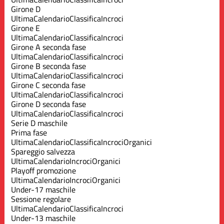
Girone D
Ultima
Calendario
Classifica
Incroci
Girone E
Ultima
Calendario
Classifica
Incroci
Girone A seconda fase
Ultima
Calendario
Classifica
Incroci
Girone B seconda fase
Ultima
Calendario
Classifica
Incroci
Girone C seconda fase
Ultima
Calendario
Classifica
Incroci
Girone D seconda fase
Ultima
Calendario
Classifica
Incroci
Serie D maschile
Prima fase
Ultima
Calendario
Classifica
Incroci
Organici
Spareggio salvezza
Ultima
Calendario
Incroci
Organici
Playoff promozione
Ultima
Calendario
Incroci
Organici
Under-17 maschile
Sessione regolare
Ultima
Calendario
Classifica
Incroci
Under-13 maschile