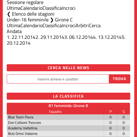
Sessione regolare
Ultima
Calendario
Classifica
Incroci
Elenco delle stagioni
Under-16 femminile ❯ Girone C
Ultima
Calendario
Classifica
Incroci
Arbitri
Cerca
Andata
1.
22.11.2014
2.
29.11.2014
3.
06.12.2014
4.
13.12.2014
5.
20.12.2014
CERCA NELLE NEWS
LA CLASSIFICA
B1 femminile: Girone B
Squadra
P
G
Blue Team Pavia
0
0
Don Colleoni Trescore
0
0
Academy Valtellina
0
0
Bstz Omsi Vobarno
0
0