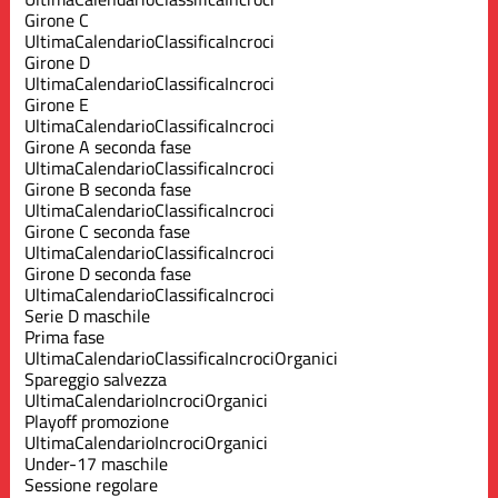
Girone C
Ultima
Calendario
Classifica
Incroci
Girone D
Ultima
Calendario
Classifica
Incroci
Girone E
Ultima
Calendario
Classifica
Incroci
Girone A seconda fase
Ultima
Calendario
Classifica
Incroci
Girone B seconda fase
Ultima
Calendario
Classifica
Incroci
Girone C seconda fase
Ultima
Calendario
Classifica
Incroci
Girone D seconda fase
Ultima
Calendario
Classifica
Incroci
Serie D maschile
Prima fase
Ultima
Calendario
Classifica
Incroci
Organici
Spareggio salvezza
Ultima
Calendario
Incroci
Organici
Playoff promozione
Ultima
Calendario
Incroci
Organici
Under-17 maschile
Sessione regolare