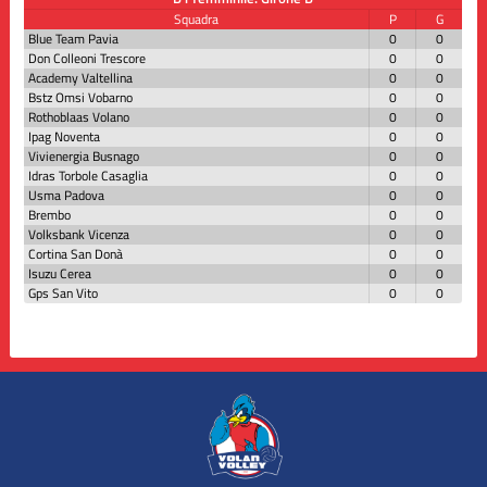
Squadra
P
G
Blue Team Pavia
0
0
Don Colleoni Trescore
0
0
Academy Valtellina
0
0
Bstz Omsi Vobarno
0
0
Rothoblaas Volano
0
0
Ipag Noventa
0
0
Vivienergia Busnago
0
0
Idras Torbole Casaglia
0
0
Usma Padova
0
0
Brembo
0
0
Volksbank Vicenza
0
0
Cortina San Donà
0
0
Isuzu Cerea
0
0
Gps San Vito
0
0