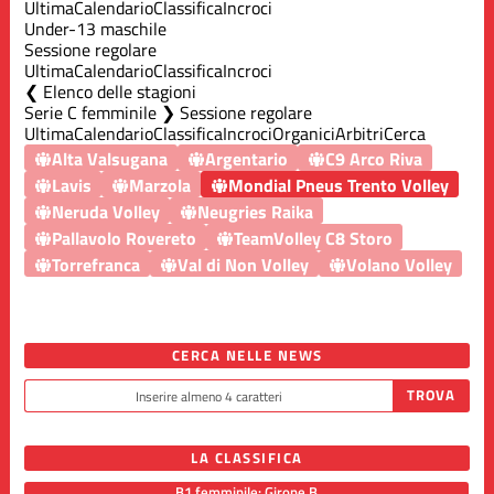
Ultima
Calendario
Classifica
Incroci
Under-13 maschile
Sessione regolare
Ultima
Calendario
Classifica
Incroci
Elenco delle stagioni
Serie C femminile ❯ Sessione regolare
Ultima
Calendario
Classifica
Incroci
Organici
Arbitri
Cerca
Alta Valsugana
Argentario
C9 Arco Riva
Lavis
Marzola
Mondial Pneus Trento Volley
Neruda Volley
Neugries Raika
Pallavolo Rovereto
TeamVolley C8 Storo
Torrefranca
Val di Non Volley
Volano Volley
CERCA NELLE NEWS
LA CLASSIFICA
B1 femminile: Girone B