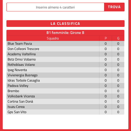
LA CLASSIFICA
B1 femminile: Girone B
Squadra
P
G
Blue Team Pavia
0
0
Don Colleoni Trescore
0
0
Academy Valtellina
0
0
Bstz Omsi Vobarno
0
0
Rothoblaas Volano
0
0
Ipag Noventa
0
0
Vivienergia Busnago
0
0
Idras Torbole Casaglia
0
0
Padova Volley
0
0
Brembo
0
0
Volksbank Vicenza
0
0
Cortina San Donà
0
0
Isuzu Cerea
0
0
Gps San Vito
0
0