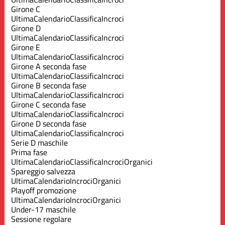
Girone C
Ultima
Calendario
Classifica
Incroci
Girone D
Ultima
Calendario
Classifica
Incroci
Girone E
Ultima
Calendario
Classifica
Incroci
Girone A seconda fase
Ultima
Calendario
Classifica
Incroci
Girone B seconda fase
Ultima
Calendario
Classifica
Incroci
Girone C seconda fase
Ultima
Calendario
Classifica
Incroci
Girone D seconda fase
Ultima
Calendario
Classifica
Incroci
Serie D maschile
Prima fase
Ultima
Calendario
Classifica
Incroci
Organici
Spareggio salvezza
Ultima
Calendario
Incroci
Organici
Playoff promozione
Ultima
Calendario
Incroci
Organici
Under-17 maschile
Sessione regolare