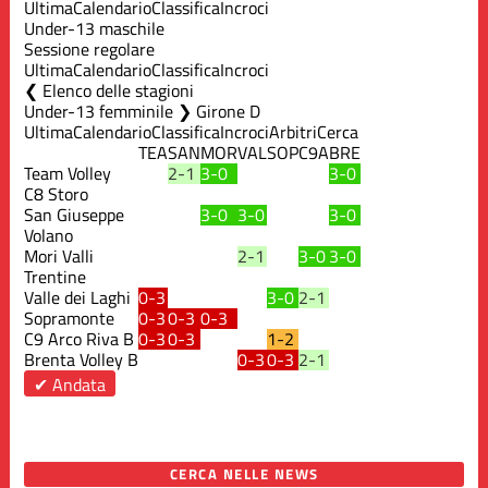
Ultima
Calendario
Classifica
Incroci
Under-13 maschile
Sessione regolare
Ultima
Calendario
Classifica
Incroci
Elenco delle stagioni
Under-13 femminile ❯ Girone D
Ultima
Calendario
Classifica
Incroci
Arbitri
Cerca
TEA
SAN
MOR
VAL
SOP
C9A
BRE
Team Volley
2-1
3-0
3-0
C8 Storo
San Giuseppe
3-0
3-0
3-0
Volano
Mori Valli
2-1
3-0
3-0
Trentine
Valle dei Laghi
0-3
3-0
2-1
Sopramonte
0-3
0-3
0-3
C9 Arco Riva B
0-3
0-3
1-2
Brenta Volley B
0-3
0-3
2-1
✔ Andata
CERCA NELLE NEWS