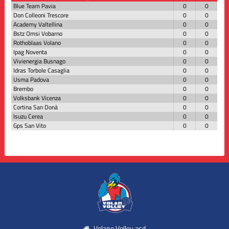
Blue Team Pavia
0
0
Don Colleoni Trescore
0
0
Academy Valtellina
0
0
Bstz Omsi Vobarno
0
0
Rothoblaas Volano
0
0
Ipag Noventa
0
0
Vivienergia Busnago
0
0
Idras Torbole Casaglia
0
0
Usma Padova
0
0
Brembo
0
0
Volksbank Vicenza
0
0
Cortina San Donà
0
0
Isuzu Cerea
0
0
Gps San Vito
0
0
Volano Volley asd