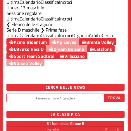
Ultima
Calendario
Classifica
Incroci
Under-13 maschile
Sessione regolare
Ultima
Calendario
Classifica
Incroci
Elenco delle stagioni
Serie D maschile ❯ Prima fase
Ultima
Calendario
Classifica
Incroci
Organici
Arbitri
Cerca
Acme Tridentum
Ap Laives
Brenta Volley
C9 Arco Riva D
Dream Bolzano
Latzfons
Sport Team Sudtirol
Villazzano
Volano Volley
CERCA NELLE NEWS
LA CLASSIFICA
B1 femminile: Girone B
Squadra
P
G