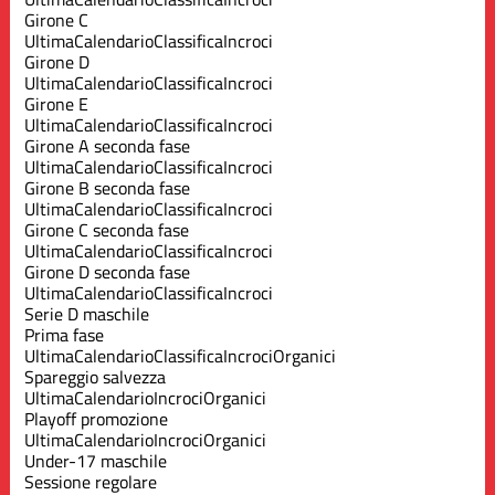
Girone C
Ultima
Calendario
Classifica
Incroci
Girone D
Ultima
Calendario
Classifica
Incroci
Girone E
Ultima
Calendario
Classifica
Incroci
Girone A seconda fase
Ultima
Calendario
Classifica
Incroci
Girone B seconda fase
Ultima
Calendario
Classifica
Incroci
Girone C seconda fase
Ultima
Calendario
Classifica
Incroci
Girone D seconda fase
Ultima
Calendario
Classifica
Incroci
Serie D maschile
Prima fase
Ultima
Calendario
Classifica
Incroci
Organici
Spareggio salvezza
Ultima
Calendario
Incroci
Organici
Playoff promozione
Ultima
Calendario
Incroci
Organici
Under-17 maschile
Sessione regolare