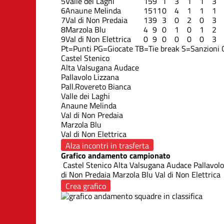
5
Valle dei Laghi
15
9
1
3
1
1
3
6
Anaune Melinda
15
11
0
4
1
1
1
7
Val di Non Predaia
13
9
3
0
2
0
3
8
Marzola Blu
4
9
0
1
0
1
2
9
Val di Non Elettrica
0
9
0
0
0
0
3
Pt=Punti
PG=Giocate
TB=Tie break
S=Sanzioni
Castel Stenico
Alta Valsugana Audace
Pallavolo Lizzana
Pall.Rovereto Bianca
Valle dei Laghi
Anaune Melinda
Val di Non Predaia
Marzola Blu
Val di Non Elettrica
Alza incontri in trasferta
Grafico andamento campionato
Castel Stenico
Alta Valsugana Audace
Pallavolo
di Non Predaia
Marzola Blu
Val di Non Elettrica
Crea grafico