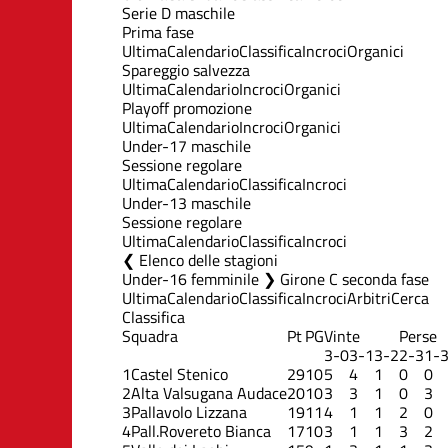
Serie D maschile
Prima fase
Ultima
Calendario
Classifica
Incroci
Organici
Spareggio salvezza
Ultima
Calendario
Incroci
Organici
Playoff promozione
Ultima
Calendario
Incroci
Organici
Under-17 maschile
Sessione regolare
Ultima
Calendario
Classifica
Incroci
Under-13 maschile
Sessione regolare
Ultima
Calendario
Classifica
Incroci
Elenco delle stagioni
Under-16 femminile ❯ Girone C seconda fase
Ultima
Calendario
Classifica
Incroci
Arbitri
Cerca
Classifica
Squadra
Pt
PG
Vinte
Perse
3-0
3-1
3-2
2-3
1-
1
Castel Stenico
29
10
5
4
1
0
0
2
Alta Valsugana Audace
20
10
3
3
1
0
3
3
Pallavolo Lizzana
19
11
4
1
1
2
0
4
Pall.Rovereto Bianca
17
10
3
1
1
3
2