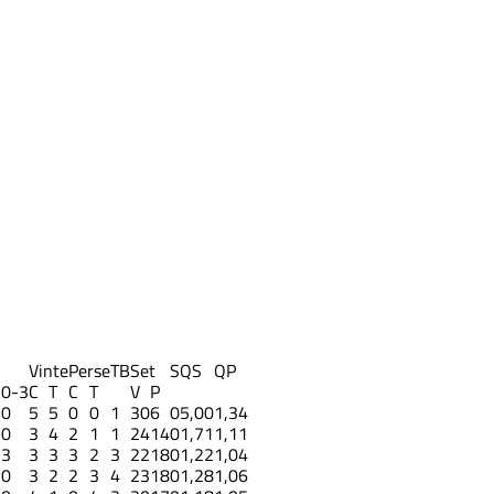
Vinte
Perse
TB
Set
S
QS
QP
3
0-3
C
T
C
T
V
P
0
5
5
0
0
1
30
6
0
5,00
1,34
0
3
4
2
1
1
24
14
0
1,71
1,11
3
3
3
3
2
3
22
18
0
1,22
1,04
0
3
2
2
3
4
23
18
0
1,28
1,06