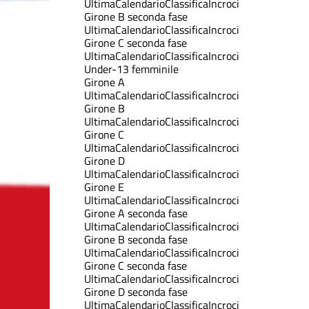
Ultima
Calendario
Classifica
Incroci
Girone B seconda fase
Ultima
Calendario
Classifica
Incroci
Girone C seconda fase
Ultima
Calendario
Classifica
Incroci
Under-13 femminile
Girone A
Ultima
Calendario
Classifica
Incroci
Girone B
Ultima
Calendario
Classifica
Incroci
Girone C
Ultima
Calendario
Classifica
Incroci
Girone D
Ultima
Calendario
Classifica
Incroci
Girone E
Ultima
Calendario
Classifica
Incroci
Girone A seconda fase
Ultima
Calendario
Classifica
Incroci
Girone B seconda fase
Ultima
Calendario
Classifica
Incroci
Girone C seconda fase
Ultima
Calendario
Classifica
Incroci
Girone D seconda fase
Ultima
Calendario
Classifica
Incroci