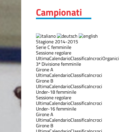
Campionati
Stagione 2014-2015
Serie C femminile
Sessione regolare
Ultima
Calendario
Classifica
Incroci
Organici
3ª Divisione femminile
Girone A
Ultima
Calendario
Classifica
Incroci
Girone B
Ultima
Calendario
Classifica
Incroci
Under-18 femminile
Sessione regolare
Ultima
Calendario
Classifica
Incroci
Under-16 femminile
Girone A
Ultima
Calendario
Classifica
Incroci
Girone B
Ultima
Calendario
Classifica
Incroci