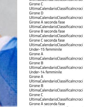
Girone C
Ultima
Calendario
Classifica
Incroci
Girone D
Ultima
Calendario
Classifica
Incroci
Girone A seconda fase
Ultima
Calendario
Classifica
Incroci
Girone B seconda fase
Ultima
Calendario
Classifica
Incroci
Girone C seconda fase
Ultima
Calendario
Classifica
Incroci
Under-15 femminile
Girone A
Ultima
Calendario
Classifica
Incroci
Girone B
Ultima
Calendario
Classifica
Incroci
Under-14 femminile
Girone A
Ultima
Calendario
Classifica
Incroci
Girone B
Ultima
Calendario
Classifica
Incroci
Girone C
Ultima
Calendario
Classifica
Incroci
Girone A seconda fase