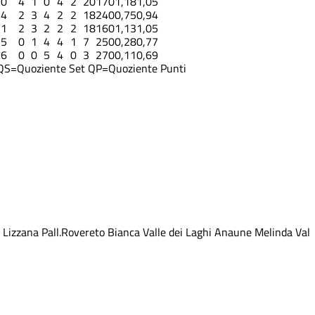
0
4
1
0
4
2
20
17
0
1,18
1,05
4
2
3
4
2
2
18
24
0
0,75
0,94
1
2
3
2
2
2
18
16
0
1,13
1,05
5
0
1
4
4
1
7
25
0
0,28
0,77
6
0
0
5
4
0
3
27
0
0,11
0,69
QS=Quoziente Set
QP=Quoziente Punti
 Lizzana
Pall.Rovereto Bianca
Valle dei Laghi
Anaune Melinda
Val