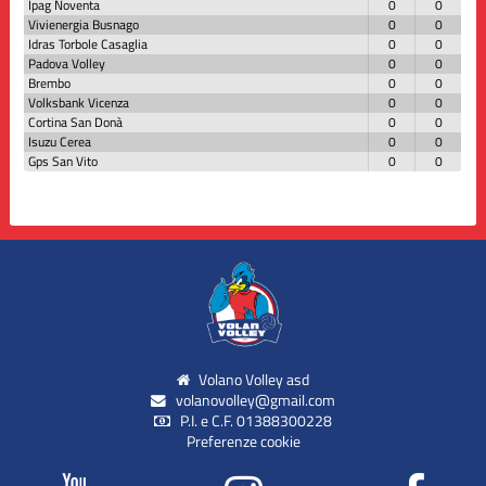
Ipag Noventa
0
0
Vivienergia Busnago
0
0
Idras Torbole Casaglia
0
0
Padova Volley
0
0
Brembo
0
0
Volksbank Vicenza
0
0
Cortina San Donà
0
0
Isuzu Cerea
0
0
Gps San Vito
0
0
Volano Volley asd
volanovolley@gmail.com
P.I. e C.F. 01388300228
Preferenze cookie