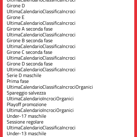
Girone D
Ultima
Calendario
Classifica
Incroci
Girone E
Ultima
Calendario
Classifica
Incroci
Girone A seconda fase
Ultima
Calendario
Classifica
Incroci
Girone B seconda fase
Ultima
Calendario
Classifica
Incroci
Girone C seconda fase
Ultima
Calendario
Classifica
Incroci
Girone D seconda fase
Ultima
Calendario
Classifica
Incroci
Serie D maschile
Prima fase
Ultima
Calendario
Classifica
Incroci
Organici
Spareggio salvezza
Ultima
Calendario
Incroci
Organici
Playoff promozione
Ultima
Calendario
Incroci
Organici
Under-17 maschile
Sessione regolare
Ultima
Calendario
Classifica
Incroci
Under-13 maschile