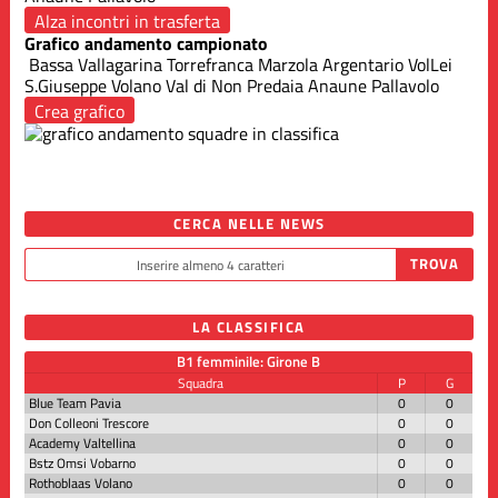
Alza incontri in trasferta
Grafico andamento campionato
Bassa Vallagarina
Torrefranca
Marzola
Argentario VolLei
S.Giuseppe Volano
Val di Non Predaia
Anaune Pallavolo
Crea grafico
CERCA NELLE NEWS
LA CLASSIFICA
B1 femminile: Girone B
Squadra
P
G
Blue Team Pavia
0
0
Don Colleoni Trescore
0
0
Academy Valtellina
0
0
Bstz Omsi Vobarno
0
0
Rothoblaas Volano
0
0