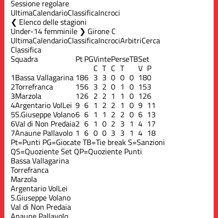
Sessione regolare
Ultima
Calendario
Classifica
Incroci
Elenco delle stagioni
Under-14 femminile ❯ Girone C
Ultima
Calendario
Classifica
Incroci
Arbitri
Cerca
Classifica
Squadra
Pt
PG
Vinte
Perse
TB
Set
C
T
C
T
V
P
1
Bassa Vallagarina
18
6
3
3
0
0
0
18
0
2
Torrefranca
15
6
3
2
0
1
0
15
3
3
Marzola
12
6
2
2
1
1
0
12
6
4
Argentario VolLei
9
6
1
2
2
1
0
9
11
5
S.Giuseppe Volano
6
6
1
1
2
2
0
6
13
6
Val di Non Predaia
2
6
1
0
2
3
1
4
17
7
Anaune Pallavolo
1
6
0
0
3
3
1
4
18
Pt=Punti
PG=Giocate
TB=Tie break
S=Sanzioni
QS=Quoziente Set
QP=Quoziente Punti
Bassa Vallagarina
Torrefranca
Marzola
Argentario VolLei
S.Giuseppe Volano
Val di Non Predaia
Anaune Pallavolo