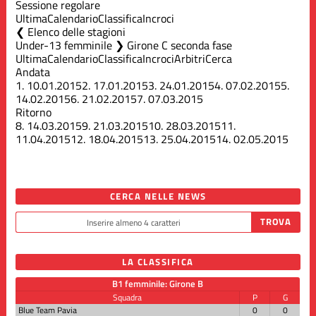
Sessione regolare
Ultima
Calendario
Classifica
Incroci
Elenco delle stagioni
Under-13 femminile ❯ Girone C seconda fase
Ultima
Calendario
Classifica
Incroci
Arbitri
Cerca
Andata
1.
10.01.2015
2.
17.01.2015
3.
24.01.2015
4.
07.02.2015
5.
14.02.2015
6.
21.02.2015
7.
07.03.2015
Ritorno
8.
14.03.2015
9.
21.03.2015
10.
28.03.2015
11.
11.04.2015
12.
18.04.2015
13.
25.04.2015
14.
02.05.2015
CERCA NELLE NEWS
LA CLASSIFICA
B1 femminile: Girone B
Squadra
P
G
Blue Team Pavia
0
0