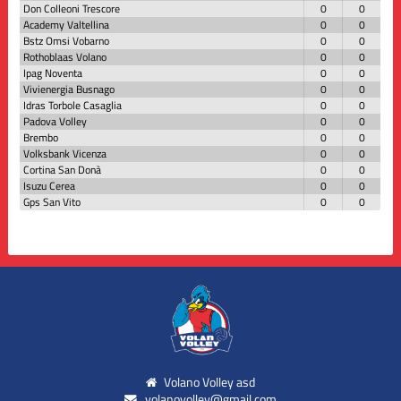
Don Colleoni Trescore
0
0
Academy Valtellina
0
0
Bstz Omsi Vobarno
0
0
Rothoblaas Volano
0
0
Ipag Noventa
0
0
Vivienergia Busnago
0
0
Idras Torbole Casaglia
0
0
Padova Volley
0
0
Brembo
0
0
Volksbank Vicenza
0
0
Cortina San Donà
0
0
Isuzu Cerea
0
0
Gps San Vito
0
0
Volano Volley asd
volanovolley@gmail.com