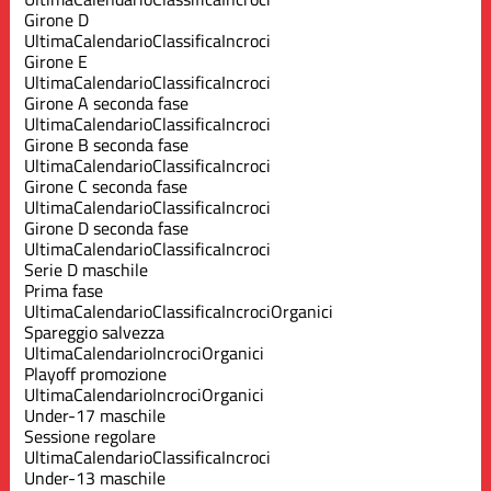
Girone D
Ultima
Calendario
Classifica
Incroci
Girone E
Ultima
Calendario
Classifica
Incroci
Girone A seconda fase
Ultima
Calendario
Classifica
Incroci
Girone B seconda fase
Ultima
Calendario
Classifica
Incroci
Girone C seconda fase
Ultima
Calendario
Classifica
Incroci
Girone D seconda fase
Ultima
Calendario
Classifica
Incroci
Serie D maschile
Prima fase
Ultima
Calendario
Classifica
Incroci
Organici
Spareggio salvezza
Ultima
Calendario
Incroci
Organici
Playoff promozione
Ultima
Calendario
Incroci
Organici
Under-17 maschile
Sessione regolare
Ultima
Calendario
Classifica
Incroci
Under-13 maschile