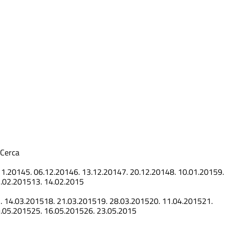
Cerca
11.2014
5.
06.12.2014
6.
13.12.2014
7.
20.12.2014
8.
10.01.2015
9.
.02.2015
13.
14.02.2015
.
14.03.2015
18.
21.03.2015
19.
28.03.2015
20.
11.04.2015
21.
.05.2015
25.
16.05.2015
26.
23.05.2015