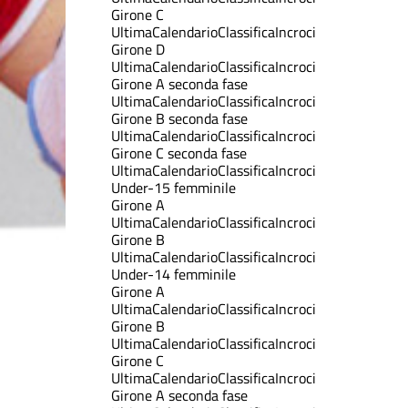
Girone C
Ultima
Calendario
Classifica
Incroci
Girone D
Ultima
Calendario
Classifica
Incroci
Girone A seconda fase
Ultima
Calendario
Classifica
Incroci
Girone B seconda fase
Ultima
Calendario
Classifica
Incroci
Girone C seconda fase
Ultima
Calendario
Classifica
Incroci
Under-15 femminile
Girone A
Ultima
Calendario
Classifica
Incroci
Girone B
Ultima
Calendario
Classifica
Incroci
Under-14 femminile
Girone A
Ultima
Calendario
Classifica
Incroci
Girone B
Ultima
Calendario
Classifica
Incroci
Girone C
Ultima
Calendario
Classifica
Incroci
Girone A seconda fase