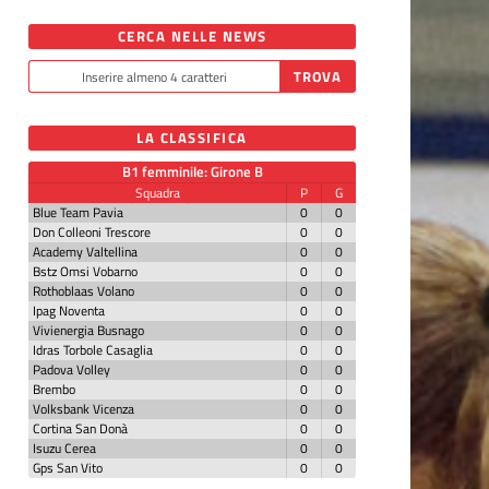
CERCA NELLE NEWS
LA CLASSIFICA
B1 femminile: Girone B
Squadra
P
G
Blue Team Pavia
0
0
Don Colleoni Trescore
0
0
Academy Valtellina
0
0
Bstz Omsi Vobarno
0
0
Rothoblaas Volano
0
0
Ipag Noventa
0
0
Vivienergia Busnago
0
0
Idras Torbole Casaglia
0
0
Padova Volley
0
0
Brembo
0
0
Volksbank Vicenza
0
0
Cortina San Donà
0
0
Isuzu Cerea
0
0
Gps San Vito
0
0