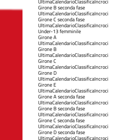
Ultima
Calendario
Classifica
Incroci
Girone B seconda fase
Ultima
Calendario
Classifica
Incroci
Girone C seconda fase
Ultima
Calendario
Classifica
Incroci
Under-13 femminile
Girone A
Ultima
Calendario
Classifica
Incroci
Girone B
Ultima
Calendario
Classifica
Incroci
Girone C
Ultima
Calendario
Classifica
Incroci
Girone D
Ultima
Calendario
Classifica
Incroci
Girone E
Ultima
Calendario
Classifica
Incroci
Girone A seconda fase
Ultima
Calendario
Classifica
Incroci
Girone B seconda fase
Ultima
Calendario
Classifica
Incroci
Girone C seconda fase
Ultima
Calendario
Classifica
Incroci
Girone D seconda fase
Ultima
Calendario
Classifica
Incroci