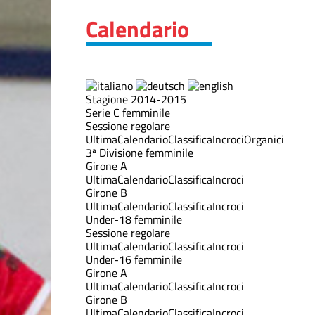
Calendario
Stagione 2014-2015
Serie C femminile
Sessione regolare
Ultima
Calendario
Classifica
Incroci
Organici
3ª Divisione femminile
Girone A
Ultima
Calendario
Classifica
Incroci
Girone B
Ultima
Calendario
Classifica
Incroci
Under-18 femminile
Sessione regolare
Ultima
Calendario
Classifica
Incroci
Under-16 femminile
Girone A
Ultima
Calendario
Classifica
Incroci
Girone B
Ultima
Calendario
Classifica
Incroci