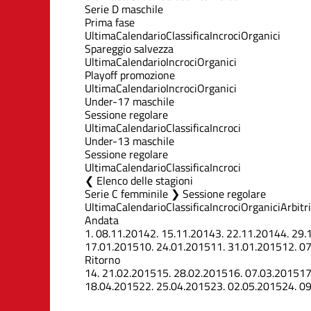
Serie D maschile
Prima fase
Ultima
Calendario
Classifica
Incroci
Organici
Spareggio salvezza
Ultima
Calendario
Incroci
Organici
Playoff promozione
Ultima
Calendario
Incroci
Organici
Under-17 maschile
Sessione regolare
Ultima
Calendario
Classifica
Incroci
Under-13 maschile
Sessione regolare
Ultima
Calendario
Classifica
Incroci
Elenco delle stagioni
Serie C femminile ❯ Sessione regolare
Ultima
Calendario
Classifica
Incroci
Organici
Arbitri
Andata
1.
08.11.2014
2.
15.11.2014
3.
22.11.2014
4.
29.
17.01.2015
10.
24.01.2015
11.
31.01.2015
12.
07
Ritorno
14.
21.02.2015
15.
28.02.2015
16.
07.03.2015
17
18.04.2015
22.
25.04.2015
23.
02.05.2015
24.
09