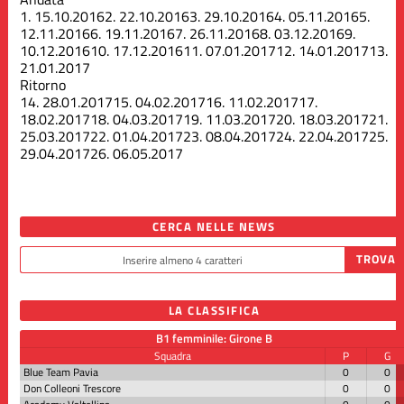
1.
15.10.2016
2.
22.10.2016
3.
29.10.2016
4.
05.11.2016
5.
12.11.2016
6.
19.11.2016
7.
26.11.2016
8.
03.12.2016
9.
10.12.2016
10.
17.12.2016
11.
07.01.2017
12.
14.01.2017
13.
21.01.2017
Ritorno
14.
28.01.2017
15.
04.02.2017
16.
11.02.2017
17.
18.02.2017
18.
04.03.2017
19.
11.03.2017
20.
18.03.2017
21.
25.03.2017
22.
01.04.2017
23.
08.04.2017
24.
22.04.2017
25.
29.04.2017
26.
06.05.2017
CERCA NELLE NEWS
LA CLASSIFICA
B1 femminile: Girone B
Squadra
P
G
Blue Team Pavia
0
0
Don Colleoni Trescore
0
0