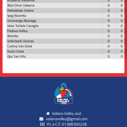
Academy Valtellina
0
0
Bstz Omsi Vobarno
0
0
Rothoblaas Volano
0
0
Ipag Noventa
0
0
Vivienergia Busnago
0
0
Idras Torbole Casaglia
0
0
Padova Volley
0
0
Brembo
0
0
Volksbank Vicenza
0
0
Cortina San Donà
0
0
Isuzu Cerea
0
0
Gps San Vito
0
0
Volano Volley asd
volanovolley@gmail.com
P.I. e C.F. 01388300228