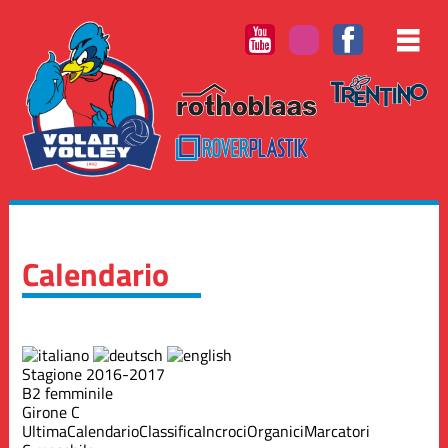
Calendario
Stagione 2016-2017
B2 femminile
Girone C
Ultima
Calendario
Classifica
Incroci
Organici
Marcatori