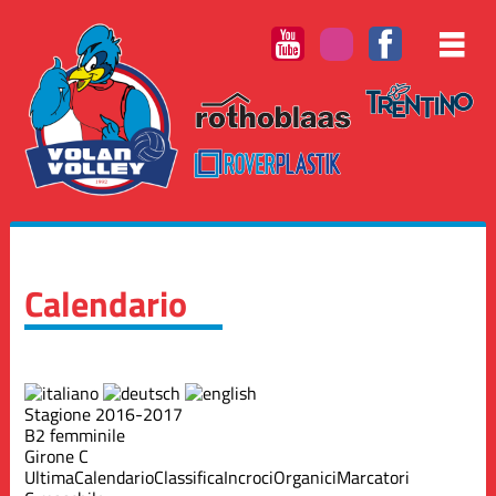
Calendario
Stagione 2016-2017
B2 femminile
Girone C
Ultima
Calendario
Classifica
Incroci
Organici
Marcatori