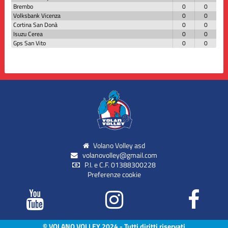
Brembo
0
0
Volksbank Vicenza
0
0
Cortina San Donà
0
0
Isuzu Cerea
0
0
Gps San Vito
0
0
Volano Volley asd
volanovolley@gmail.com
P.I. e C.F. 01388300228
Preferenze cookie
© VOLANO VOLLEY 2024 - Tutti diritti riservati