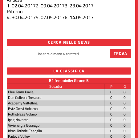
1.
02.04.2017
2.
09.04.2017
3.
23.04.2017
Ritorno
4.
30.04.2017
5.
07.05.2017
6.
14.05.2017
CERCA NELLE NEWS
LA CLASSIFICA
B1 femminile: Girone B
Squadra
P
G
Blue Team Pavia
0
0
Don Colleoni Trescore
0
0
Academy Valtellina
0
0
Bstz Omsi Vobarno
0
0
Rothoblaas Volano
0
0
Ipag Noventa
0
0
Vivienergia Busnago
0
0
Idras Torbole Casaglia
0
0
Padova Volley
0
0