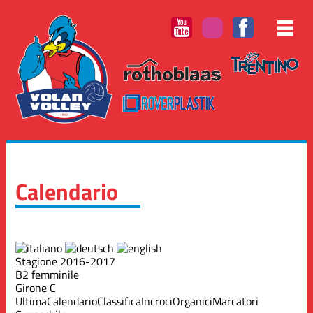
Calendario
Stagione 2016-2017
B2 femminile
Girone C
Ultima
Calendario
Classifica
Incroci
Organici
Marcatori