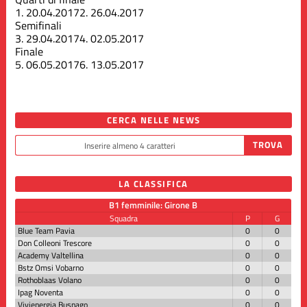
1.
20.04.2017
2.
26.04.2017
Semifinali
3.
29.04.2017
4.
02.05.2017
Finale
5.
06.05.2017
6.
13.05.2017
CERCA NELLE NEWS
LA CLASSIFICA
B1 femminile: Girone B
Squadra
P
G
Blue Team Pavia
0
0
Don Colleoni Trescore
0
0
Academy Valtellina
0
0
Bstz Omsi Vobarno
0
0
Rothoblaas Volano
0
0
Ipag Noventa
0
0
Vivienergia Busnago
0
0