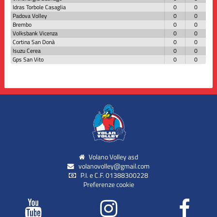
Idras Torbole Casaglia
0
0
Padova Volley
0
0
Brembo
0
0
Volksbank Vicenza
0
0
Cortina San Donà
0
0
Isuzu Cerea
0
0
Gps San Vito
0
0
Volano Volley asd
volanovolley@gmail.com
P.I. e C.F. 01388300228
Preferenze cookie