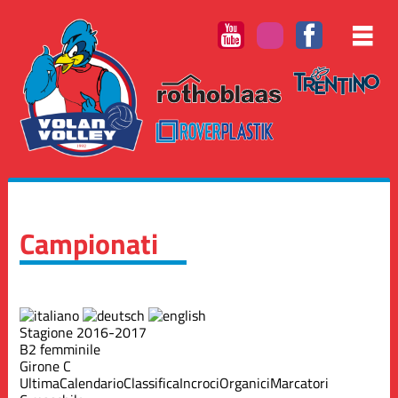
Campionati
Stagione 2016-2017
B2 femminile
Girone C
Ultima
Calendario
Classifica
Incroci
Organici
Marcatori