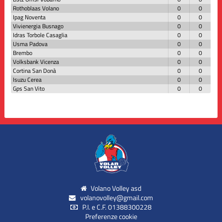
Rothoblaas Volano
0
0
Ipag Noventa
0
0
Vivienergia Busnago
0
0
Idras Torbole Casaglia
0
0
Usma Padova
0
0
Brembo
0
0
Volksbank Vicenza
0
0
Cortina San Donà
0
0
Isuzu Cerea
0
0
Gps San Vito
0
0
Volano Volley asd
volanovolley@gmail.com
P.I. e C.F. 01388300228
Preferenze cookie