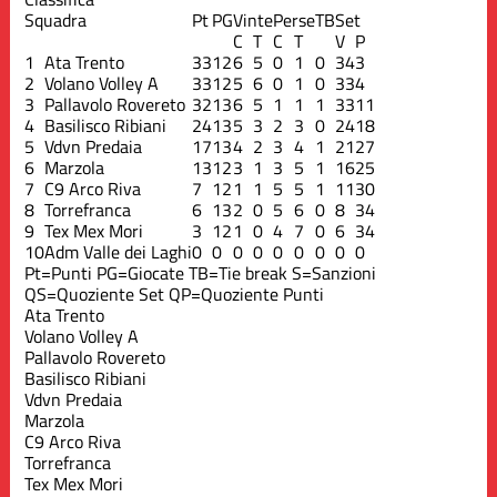
Squadra
Pt
PG
Vinte
Perse
TB
Set
C
T
C
T
V
P
1
Ata Trento
33
12
6
5
0
1
0
34
3
2
Volano Volley A
33
12
5
6
0
1
0
33
4
3
Pallavolo Rovereto
32
13
6
5
1
1
1
33
11
4
Basilisco Ribiani
24
13
5
3
2
3
0
24
18
5
Vdvn Predaia
17
13
4
2
3
4
1
21
27
6
Marzola
13
12
3
1
3
5
1
16
25
7
C9 Arco Riva
7
12
1
1
5
5
1
11
30
8
Torrefranca
6
13
2
0
5
6
0
8
34
9
Tex Mex Mori
3
12
1
0
4
7
0
6
34
10
Adm Valle dei Laghi
0
0
0
0
0
0
0
0
0
Pt=Punti
PG=Giocate
TB=Tie break
S=Sanzioni
QS=Quoziente Set
QP=Quoziente Punti
Ata Trento
Volano Volley A
Pallavolo Rovereto
Basilisco Ribiani
Vdvn Predaia
Marzola
C9 Arco Riva
Torrefranca
Tex Mex Mori