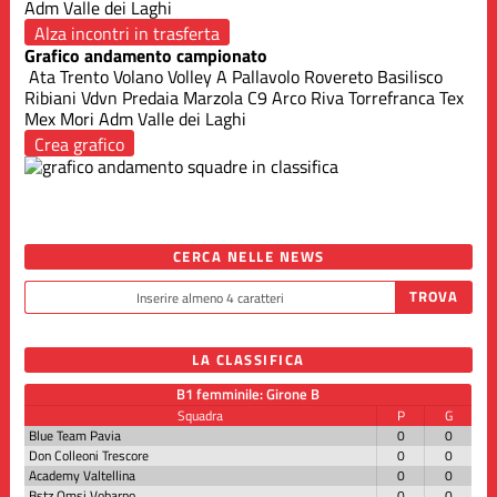
Adm Valle dei Laghi
Alza incontri in trasferta
Grafico andamento campionato
Ata Trento
Volano Volley A
Pallavolo Rovereto
Basilisco
Ribiani
Vdvn Predaia
Marzola
C9 Arco Riva
Torrefranca
Tex
Mex Mori
Adm Valle dei Laghi
Crea grafico
CERCA NELLE NEWS
LA CLASSIFICA
B1 femminile: Girone B
Squadra
P
G
Blue Team Pavia
0
0
Don Colleoni Trescore
0
0
Academy Valtellina
0
0
Bstz Omsi Vobarno
0
0