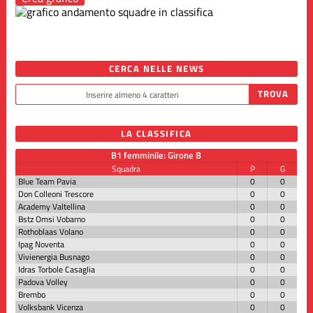
CERCA NELLE NEWS
LA CLASSIFICA
B1 femminile: Girone B
Squadra
P
G
Blue Team Pavia
0
0
Don Colleoni Trescore
0
0
Academy Valtellina
0
0
Bstz Omsi Vobarno
0
0
Rothoblaas Volano
0
0
Ipag Noventa
0
0
Vivienergia Busnago
0
0
Idras Torbole Casaglia
0
0
Padova Volley
0
0
Brembo
0
0
Volksbank Vicenza
0
0