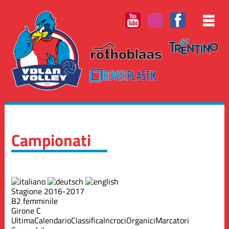
Campionati
Stagione 2016-2017
B2 femminile
Girone C
Ultima
Calendario
Classifica
Incroci
Organici
Marcatori