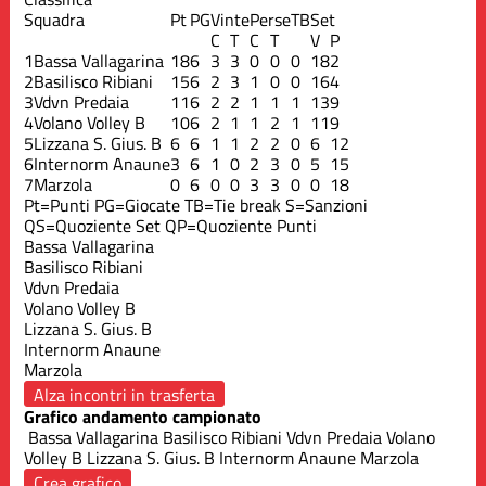
Squadra
Pt
PG
Vinte
Perse
TB
Set
C
T
C
T
V
P
1
Bassa Vallagarina
18
6
3
3
0
0
0
18
2
2
Basilisco Ribiani
15
6
2
3
1
0
0
16
4
3
Vdvn Predaia
11
6
2
2
1
1
1
13
9
4
Volano Volley B
10
6
2
1
1
2
1
11
9
5
Lizzana S. Gius. B
6
6
1
1
2
2
0
6
12
6
Internorm Anaune
3
6
1
0
2
3
0
5
15
7
Marzola
0
6
0
0
3
3
0
0
18
Pt=Punti
PG=Giocate
TB=Tie break
S=Sanzioni
QS=Quoziente Set
QP=Quoziente Punti
Bassa Vallagarina
Basilisco Ribiani
Vdvn Predaia
Volano Volley B
Lizzana S. Gius. B
Internorm Anaune
Marzola
Alza incontri in trasferta
Grafico andamento campionato
Bassa Vallagarina
Basilisco Ribiani
Vdvn Predaia
Volano
Volley B
Lizzana S. Gius. B
Internorm Anaune
Marzola
Crea grafico