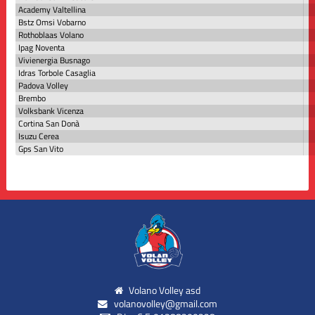
Academy Valtellina
Bstz Omsi Vobarno
Rothoblaas Volano
Ipag Noventa
Vivienergia Busnago
Idras Torbole Casaglia
Padova Volley
Brembo
Volksbank Vicenza
Cortina San Donà
Isuzu Cerea
Gps San Vito
Volano Volley asd
volanovolley@gmail.com