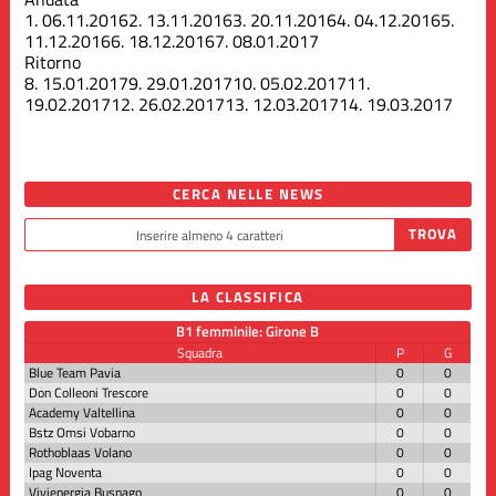
1.
06.11.2016
2.
13.11.2016
3.
20.11.2016
4.
04.12.2016
5.
11.12.2016
6.
18.12.2016
7.
08.01.2017
Ritorno
8.
15.01.2017
9.
29.01.2017
10.
05.02.2017
11.
19.02.2017
12.
26.02.2017
13.
12.03.2017
14.
19.03.2017
CERCA NELLE NEWS
LA CLASSIFICA
B1 femminile: Girone B
Squadra
P
G
Blue Team Pavia
0
0
Don Colleoni Trescore
0
0
Academy Valtellina
0
0
Bstz Omsi Vobarno
0
0
Rothoblaas Volano
0
0
Ipag Noventa
0
0
Vivienergia Busnago
0
0