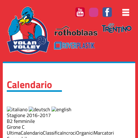
Calendario
Stagione 2016-2017
B2 femminile
Girone C
Ultima
Calendario
Classifica
Incroci
Organici
Marcatori