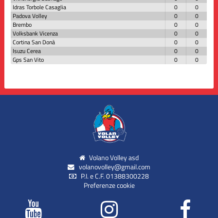
Idras Torbole Casaglia
0
0
Padova Volley
0
0
Brembo
0
0
Volksbank Vicenza
0
0
Cortina San Donà
0
0
Isuzu Cerea
0
0
Gps San Vito
0
0
Volano Volley asd
volanovolley@gmail.com
P.I. e C.F. 01388300228
Preferenze cookie