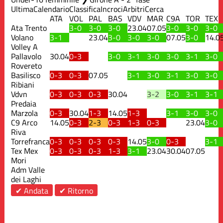
Ultima
Calendario
Classifica
Incroci
Arbitri
Cerca
ATA
VOL
PAL
BAS
VDV
MAR
C9A
TOR
TEX
Ata Trento
3-0
3-0
3-0
23.04
07.05
3-0
3-0
3-0
Volano
3-1
23.04
3-0
3-0
3-0
07.05
3-0
14.0
Volley A
Pallavolo
30.04
0-3
3-0
3-1
3-0
3-0
3-1
3-0
Rovereto
Basilisco
0-3
0-3
07.05
3-1
3-0
3-1
3-0
3-0
Ribiani
Vdvn
0-3
0-3
0-3
30.04
3-2
3-0
3-1
3-1
Predaia
Marzola
0-3
30.04
1-3
14.05
1-3
3-1
3-0
3-0
C9 Arco
14.05
0-3
2-3
0-3
1-3
0-3
23.04
3-0
Riva
Torrefranca
0-3
0-3
0-3
0-3
14.05
3-0
0-3
3-1
Tex Mex
0-3
0-3
0-3
1-3
3-1
23.04
30.04
07.05
Mori
Adm Valle
dei Laghi
✔ Andata
✔ Ritorno