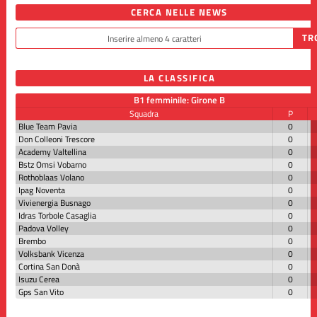
CERCA NELLE NEWS
LA CLASSIFICA
B1 femminile: Girone B
Squadra
P
Blue Team Pavia
0
Don Colleoni Trescore
0
Academy Valtellina
0
Bstz Omsi Vobarno
0
Rothoblaas Volano
0
Ipag Noventa
0
Vivienergia Busnago
0
Idras Torbole Casaglia
0
Padova Volley
0
Brembo
0
Volksbank Vicenza
0
Cortina San Donà
0
Isuzu Cerea
0
Gps San Vito
0