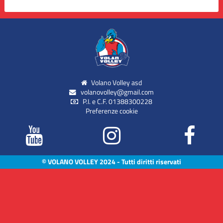
Volano Volley asd
volanovolley@gmail.com
P.I. e C.F. 01388300228
Preferenze cookie
© VOLANO VOLLEY 2024 - Tutti diritti riservati