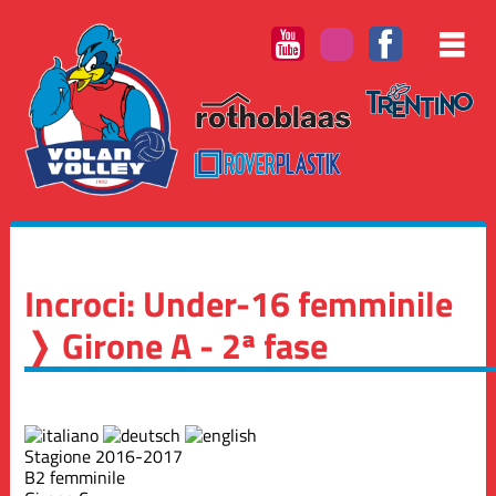
Incroci: Under-16 femminile
❭ Girone A - 2ª fase
Stagione 2016-2017
B2 femminile