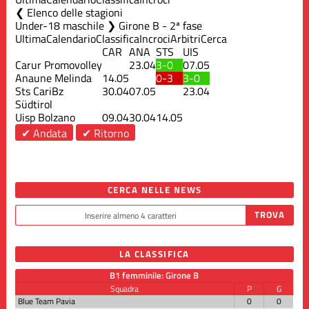
Elenco delle stagioni
Under-18 maschile ❯ Girone B - 2ª fase
Ultima
Calendario
Classifica
Incroci
Arbitri
Cerca
CAR
ANA
STS
UIS
Carur Promovolley
23.04
3-0
07.05
Anaune Melinda
14.05
0-3
3-0
Sts CariBz
30.04
07.05
23.04
Südtirol
Uisp Bolzano
09.04
30.04
14.05
✔ Andata
✔ Ritorno
CERCA NELLE NEWS
LA CLASSIFICA
B1 femminile: Girone B
Squadra
P
G
Blue Team Pavia
0
0