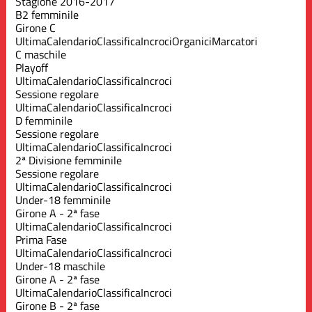
Stagione 2016-2017
B2 femminile
Girone C
Ultima
Calendario
Classifica
Incroci
Organici
Marcatori
C maschile
Playoff
Ultima
Calendario
Classifica
Incroci
Sessione regolare
Ultima
Calendario
Classifica
Incroci
D femminile
Sessione regolare
Ultima
Calendario
Classifica
Incroci
2ª Divisione femminile
Sessione regolare
Ultima
Calendario
Classifica
Incroci
Under-18 femminile
Girone A - 2ª fase
Ultima
Calendario
Classifica
Incroci
Prima Fase
Ultima
Calendario
Classifica
Incroci
Under-18 maschile
Girone A - 2ª fase
Ultima
Calendario
Classifica
Incroci
Girone B - 2ª fase