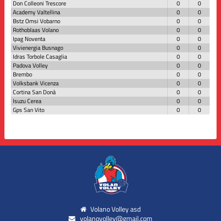
Don Colleoni Trescore
0
0
Academy Valtellina
0
0
Bstz Omsi Vobarno
0
0
Rothoblaas Volano
0
0
Ipag Noventa
0
0
Vivienergia Busnago
0
0
Idras Torbole Casaglia
0
0
Padova Volley
0
0
Brembo
0
0
Volksbank Vicenza
0
0
Cortina San Donà
0
0
Isuzu Cerea
0
0
Gps San Vito
0
0
Volano Volley asd
volanovolley@gmail.com