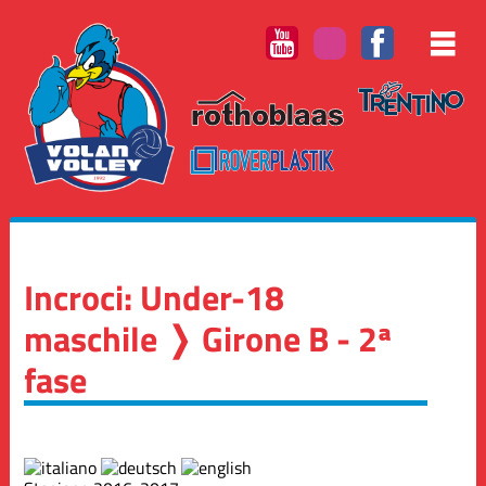
Incroci: Under-18
maschile ❭ Girone B - 2ª
fase