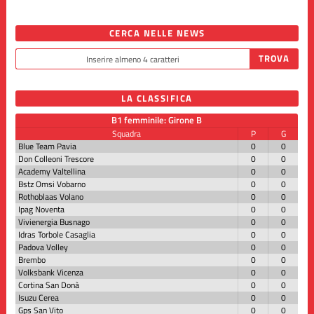
CERCA NELLE NEWS
LA CLASSIFICA
B1 femminile: Girone B
Squadra
P
G
Blue Team Pavia
0
0
Don Colleoni Trescore
0
0
Academy Valtellina
0
0
Bstz Omsi Vobarno
0
0
Rothoblaas Volano
0
0
Ipag Noventa
0
0
Vivienergia Busnago
0
0
Idras Torbole Casaglia
0
0
Padova Volley
0
0
Brembo
0
0
Volksbank Vicenza
0
0
Cortina San Donà
0
0
Isuzu Cerea
0
0
Gps San Vito
0
0