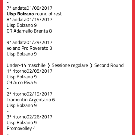
-
7ª andata
01/08/2017
Uisp Bolzano
round of rest
8ª andata
01/15/2017
Uisp Bolzano
9
CR Adamello Brenta
8
-
9ª andata
01/29/2017
Volano Pro Rovereto
3
Uisp Bolzano
9
-
Under-14 maschile ❭ Sessione regolare ❭ Second Round
1ª ritorno
02/05/2017
Uisp Bolzano
9
C9 Arco Riva
5
-
2ª ritorno
02/19/2017
Tramontin Argentario
6
Uisp Bolzano
9
-
3ª ritorno
02/26/2017
Uisp Bolzano
9
Promovolley
4
-