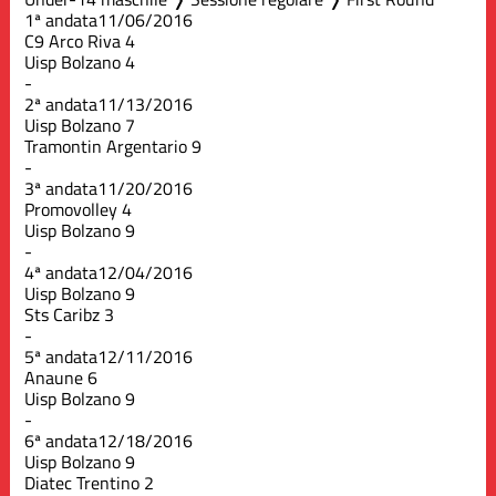
1ª andata
11/06/2016
C9 Arco Riva
4
Uisp Bolzano
4
-
2ª andata
11/13/2016
Uisp Bolzano
7
Tramontin Argentario
9
-
3ª andata
11/20/2016
Promovolley
4
Uisp Bolzano
9
-
4ª andata
12/04/2016
Uisp Bolzano
9
Sts Caribz
3
-
5ª andata
12/11/2016
Anaune
6
Uisp Bolzano
9
-
6ª andata
12/18/2016
Uisp Bolzano
9
Diatec Trentino
2