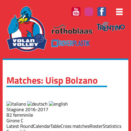
Matches: Uisp Bolzano
Stagione 2016-2017
B2 femminile
Girone C
Latest Round
Calendar
Table
Cross matches
Roster
Statistics