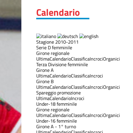
Calendario
Stagione 2010-2011
Serie D femminile
Girone regionale
Ultima
Calendario
Classifica
Incroci
Organici
Terza Divisione femminile
Girone A
Ultima
Calendario
Classifica
Incroci
Girone B
Ultima
Calendario
Classifica
Incroci
Organici
Spareggio promozione
Ultima
Calendario
Incroci
Under-18 femminile
Girone regionale
Ultima
Calendario
Classifica
Incroci
Organici
Under-16 femminile
Girone A - 1° turno
Ultima
Calendario
Classifica
Incroci