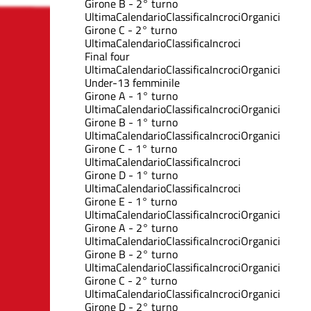
Girone B - 2° turno
Ultima
Calendario
Classifica
Incroci
Organici
Girone C - 2° turno
Ultima
Calendario
Classifica
Incroci
Final four
Ultima
Calendario
Classifica
Incroci
Organici
Under-13 femminile
Girone A - 1° turno
Ultima
Calendario
Classifica
Incroci
Organici
Girone B - 1° turno
Ultima
Calendario
Classifica
Incroci
Organici
Girone C - 1° turno
Ultima
Calendario
Classifica
Incroci
Girone D - 1° turno
Ultima
Calendario
Classifica
Incroci
Girone E - 1° turno
Ultima
Calendario
Classifica
Incroci
Organici
Girone A - 2° turno
Ultima
Calendario
Classifica
Incroci
Organici
Girone B - 2° turno
Ultima
Calendario
Classifica
Incroci
Organici
Girone C - 2° turno
Ultima
Calendario
Classifica
Incroci
Organici
Girone D - 2° turno