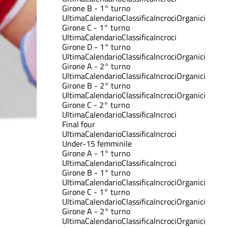
Girone B - 1° turno
Ultima
Calendario
Classifica
Incroci
Organici
Girone C - 1° turno
Ultima
Calendario
Classifica
Incroci
Girone D - 1° turno
Ultima
Calendario
Classifica
Incroci
Organici
Girone A - 2° turno
Ultima
Calendario
Classifica
Incroci
Organici
Girone B - 2° turno
Ultima
Calendario
Classifica
Incroci
Organici
Girone C - 2° turno
Ultima
Calendario
Classifica
Incroci
Final four
Ultima
Calendario
Classifica
Incroci
Under-15 femminile
Girone A - 1° turno
Ultima
Calendario
Classifica
Incroci
Girone B - 1° turno
Ultima
Calendario
Classifica
Incroci
Organici
Girone C - 1° turno
Ultima
Calendario
Classifica
Incroci
Organici
Girone A - 2° turno
Ultima
Calendario
Classifica
Incroci
Organici