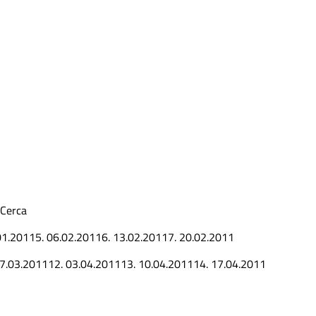
Cerca
01.2011
5.
06.02.2011
6.
13.02.2011
7.
20.02.2011
7.03.2011
12.
03.04.2011
13.
10.04.2011
14.
17.04.2011