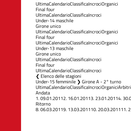
Ultima
Calendario
Classifica
Incroci
Organici
Final four
Ultima
Calendario
Classifica
Incroci
Under-14 maschile
Girone unico
Ultima
Calendario
Classifica
Incroci
Organici
Final four
Ultima
Calendario
Classifica
Incroci
Organici
Under-13 maschile
Girone unico
Ultima
Calendario
Classifica
Incroci
Final four
Ultima
Calendario
Classifica
Incroci
Elenco delle stagioni
Under-15 femminile ❯ Girone A - 2° turno
Ultima
Calendario
Classifica
Incroci
Organici
Arbitri
Andata
1.
09.01.2011
2.
16.01.2011
3.
23.01.2011
4.
30.
Ritorno
8.
06.03.2011
9.
13.03.2011
10.
20.03.2011
11.
2