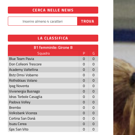
CERCA NELLE NEWS
LA CLASSIFICA
B1 femminile: Girone B
Squadra
P
G
Blue Team Pavia
0
0
Don Colleoni Trescore
0
0
Academy Valtellina
0
0
Bstz Omsi Vobarno
0
0
Rothoblaas Volano
0
0
Ipag Noventa
0
0
Vivienergia Busnago
0
0
Idras Torbole Casaglia
0
0
Padova Volley
0
0
Brembo
0
0
Volksbank Vicenza
0
0
Cortina San Donà
0
0
Isuzu Cerea
0
0
Gps San Vito
0
0