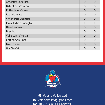
Academy Valtellina
0
0
Bstz Omsi Vobarno
0
0
Rothoblaas Volano
0
0
Ipag Noventa
0
0
Vivienergia Busnago
0
0
Idras Torbole Casaglia
0
0
Usma Padova
0
0
Brembo
0
0
Volksbank Vicenza
0
0
Cortina San Donà
0
0
Isuzu Cerea
0
0
Gps San Vito
0
0
Volano Volley asd
volanovolley@gmail.com
P.I. e C.F. 01388300228