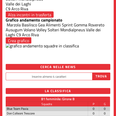
Valle dei Laghi
C9 Arco Riva
Alza incontri in trasferta
Grafico andamento campionato
Marzola
Basilisco Gea Alimenti
Sprint Gomma Rovereto
Ausugum
Volano Volley
Solteri Mondialpneus
Valle dei
Laghi
C9 Arco Riva
Crea grafico
CERCA NELLE NEWS
LA CLASSIFICA
B1 femminile: Girone B
Squadra
P
G
Blue Team Pavia
0
0
Don Colleoni Trescore
0
0