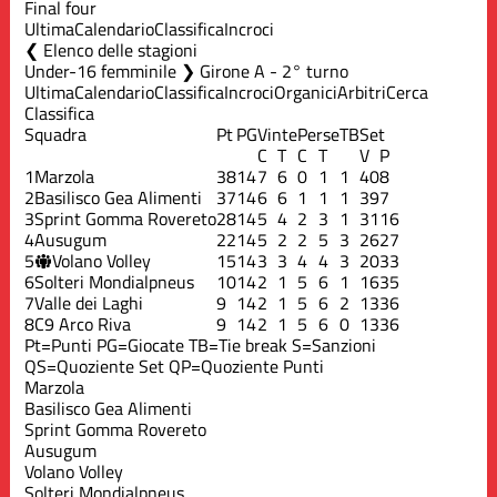
Final four
Ultima
Calendario
Classifica
Incroci
Elenco delle stagioni
Under-16 femminile ❯ Girone A - 2° turno
Ultima
Calendario
Classifica
Incroci
Organici
Arbitri
Cerca
Classifica
Squadra
Pt
PG
Vinte
Perse
TB
Set
C
T
C
T
V
P
1
Marzola
38
14
7
6
0
1
1
40
8
2
Basilisco Gea Alimenti
37
14
6
6
1
1
1
39
7
3
Sprint Gomma Rovereto
28
14
5
4
2
3
1
31
16
4
Ausugum
22
14
5
2
2
5
3
26
27
5
Volano Volley
15
14
3
3
4
4
3
20
33
6
Solteri Mondialpneus
10
14
2
1
5
6
1
16
35
7
Valle dei Laghi
9
14
2
1
5
6
2
13
36
8
C9 Arco Riva
9
14
2
1
5
6
0
13
36
Pt=Punti
PG=Giocate
TB=Tie break
S=Sanzioni
QS=Quoziente Set
QP=Quoziente Punti
Marzola
Basilisco Gea Alimenti
Sprint Gomma Rovereto
Ausugum
Volano Volley
Solteri Mondialpneus