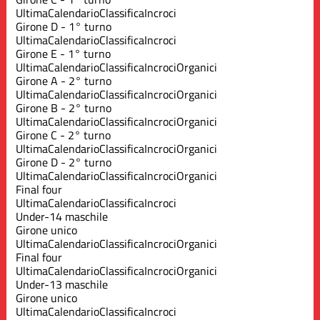
Ultima
Calendario
Classifica
Incroci
Girone D - 1° turno
Ultima
Calendario
Classifica
Incroci
Girone E - 1° turno
Ultima
Calendario
Classifica
Incroci
Organici
Girone A - 2° turno
Ultima
Calendario
Classifica
Incroci
Organici
Girone B - 2° turno
Ultima
Calendario
Classifica
Incroci
Organici
Girone C - 2° turno
Ultima
Calendario
Classifica
Incroci
Organici
Girone D - 2° turno
Ultima
Calendario
Classifica
Incroci
Organici
Final four
Ultima
Calendario
Classifica
Incroci
Under-14 maschile
Girone unico
Ultima
Calendario
Classifica
Incroci
Organici
Final four
Ultima
Calendario
Classifica
Incroci
Organici
Under-13 maschile
Girone unico
Ultima
Calendario
Classifica
Incroci