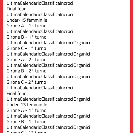
Ultima
Calendario
Classifica
Incroci
Final four
Ultima
Calendario
Classifica
Incroci
Under-15 femminile
Girone A - 1° turno
Ultima
Calendario
Classifica
Incroci
Girone B - 1° turno
Ultima
Calendario
Classifica
Incroci
Organici
Girone C - 1° turno
Ultima
Calendario
Classifica
Incroci
Organici
Girone A - 2° turno
Ultima
Calendario
Classifica
Incroci
Organici
Girone B - 2° turno
Ultima
Calendario
Classifica
Incroci
Organici
Girone C - 2° turno
Ultima
Calendario
Classifica
Incroci
Final four
Ultima
Calendario
Classifica
Incroci
Organici
Under-13 femminile
Girone A - 1° turno
Ultima
Calendario
Classifica
Incroci
Organici
Girone B - 1° turno
Ultima
Calendario
Classifica
Incroci
Organici
Girone C - 1° turno