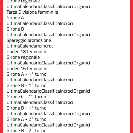
Girone regionale
Ultima
Calendario
Classifica
Incroci
Organici
Terza Divisione femminile
Girone A
Ultima
Calendario
Classifica
Incroci
Girone B
Ultima
Calendario
Classifica
Incroci
Organici
Spareggio promozione
Ultima
Calendario
Incroci
Under-18 femminile
Girone regionale
Ultima
Calendario
Classifica
Incroci
Organici
Under-16 femminile
Girone A - 1° turno
Ultima
Calendario
Classifica
Incroci
Girone B - 1° turno
Ultima
Calendario
Classifica
Incroci
Organici
Girone C - 1° turno
Ultima
Calendario
Classifica
Incroci
Girone D - 1° turno
Ultima
Calendario
Classifica
Incroci
Organici
Girone A - 2° turno
Ultima
Calendario
Classifica
Incroci
Organici
Girone B - 2° turno