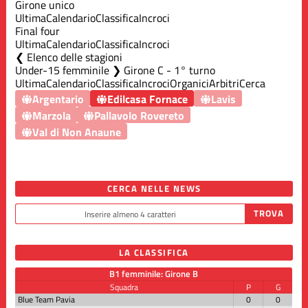
Girone unico
Ultima
Calendario
Classifica
Incroci
Final four
Ultima
Calendario
Classifica
Incroci
Elenco delle stagioni
Under-15 femminile ❯ Girone C - 1° turno
Ultima
Calendario
Classifica
Incroci
Organici
Arbitri
Cerca
Argentario
Edilcasa Fornace
Lavis
Marzola
Pallavolo Rovereto
Val di Non Anaune
CERCA NELLE NEWS
LA CLASSIFICA
B1 femminile: Girone B
Squadra
P
G
Blue Team Pavia
0
0