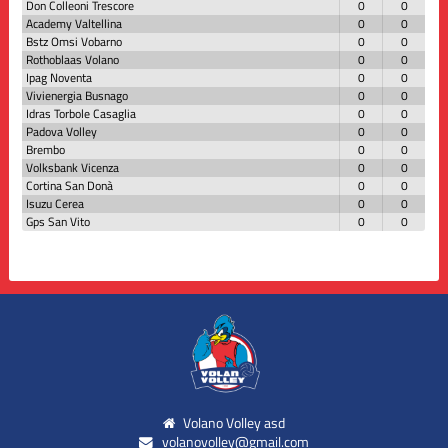
Don Colleoni Trescore
0
0
Academy Valtellina
0
0
Bstz Omsi Vobarno
0
0
Rothoblaas Volano
0
0
Ipag Noventa
0
0
Vivienergia Busnago
0
0
Idras Torbole Casaglia
0
0
Padova Volley
0
0
Brembo
0
0
Volksbank Vicenza
0
0
Cortina San Donà
0
0
Isuzu Cerea
0
0
Gps San Vito
0
0
Volano Volley asd
volanovolley@gmail.com