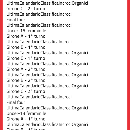
Ultima
Calendario
Classifica
Incroci
Organici
Girone C - 2° turno
Ultima
Calendario
Classifica
Incroci
Final four
Ultima
Calendario
Classifica
Incroci
Under-15 femminile
Girone A - 1° turno
Ultima
Calendario
Classifica
Incroci
Girone B - 1° turno
Ultima
Calendario
Classifica
Incroci
Organici
Girone C - 1° turno
Ultima
Calendario
Classifica
Incroci
Organici
Girone A - 2° turno
Ultima
Calendario
Classifica
Incroci
Organici
Girone B - 2° turno
Ultima
Calendario
Classifica
Incroci
Organici
Girone C - 2° turno
Ultima
Calendario
Classifica
Incroci
Final four
Ultima
Calendario
Classifica
Incroci
Organici
Under-13 femminile
Girone A - 1° turno
Ultima
Calendario
Classifica
Incroci
Organici
Girone B - 1° turno