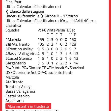
Final four
Ultima
Calendario
Classifica
Incroci
Elenco delle stagioni
Under-16 femminile ❯ Girone B - 1° turno
Ultima
Calendario
Classifica
Incroci
Organici
Arbitri
Cerca
Classifica
Squadra
Pt
PG
Vinte
Perse
TB
Set
C
T
C
T
V
P
1
Marzola
15
5
2
3
0
0
0
15
0
2
Ata Trento
10
5
2
2
1
0
2
12
8
3
Trentino Volley
9
5
3
0
0
2
0
9
7
4
Bassa Vallagarina
4
5
1
0
1
3
1
6
13
5
Castel Stenico
4
5
1
0
2
2
1
6
13
6
Argentario
3
5
0
1
2
2
2
7
14
Pt=Punti
PG=Giocate
TB=Tie break
S=Sanzioni
QS=Quoziente Set
QP=Quoziente Punti
Marzola
Ata Trento
Trentino Volley
Bassa Vallagarina
Castel Stenico
Argentario
Alza incontri in trasferta