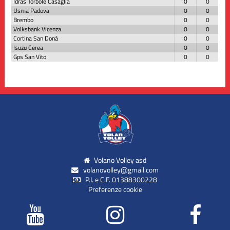
Idras Torbole Casaglia
0
0
Usma Padova
0
0
Brembo
0
0
Volksbank Vicenza
0
0
Cortina San Donà
0
0
Isuzu Cerea
0
0
Gps San Vito
0
0
Volano Volley asd
volanovolley@gmail.com
P.I. e C.F. 01388300228
Preferenze cookie