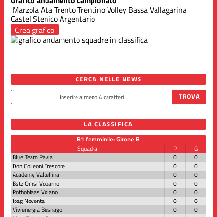
Grafico andamento campionato
Marzola
Ata Trento
Trentino Volley
Bassa Vallagarina
Castel Stenico
Argentario
Crea grafico
CERCA NELLE NEWS
LA CLASSIFICA
B1 femminile: Girone B
Squadra
P
G
Blue Team Pavia
0
0
Don Colleoni Trescore
0
0
Academy Valtellina
0
0
Bstz Omsi Vobarno
0
0
Rothoblaas Volano
0
0
Ipag Noventa
0
0
Vivienergia Busnago
0
0