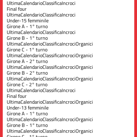
Ultima
Calendario
Classifica
Incroci
Final four
Ultima
Calendario
Classifica
Incroci
Under-15 femminile
Girone A - 1° turno
Ultima
Calendario
Classifica
Incroci
Girone B - 1° turno
Ultima
Calendario
Classifica
Incroci
Organici
Girone C - 1° turno
Ultima
Calendario
Classifica
Incroci
Organici
Girone A - 2° turno
Ultima
Calendario
Classifica
Incroci
Organici
Girone B - 2° turno
Ultima
Calendario
Classifica
Incroci
Organici
Girone C - 2° turno
Ultima
Calendario
Classifica
Incroci
Final four
Ultima
Calendario
Classifica
Incroci
Organici
Under-13 femminile
Girone A - 1° turno
Ultima
Calendario
Classifica
Incroci
Organici
Girone B - 1° turno
Ultima
Calendario
Classifica
Incroci
Organici
Girone C - 1° turno