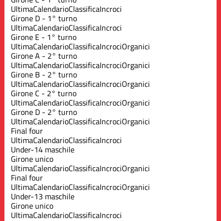
Ultima
Calendario
Classifica
Incroci
Girone D - 1° turno
Ultima
Calendario
Classifica
Incroci
Girone E - 1° turno
Ultima
Calendario
Classifica
Incroci
Organici
Girone A - 2° turno
Ultima
Calendario
Classifica
Incroci
Organici
Girone B - 2° turno
Ultima
Calendario
Classifica
Incroci
Organici
Girone C - 2° turno
Ultima
Calendario
Classifica
Incroci
Organici
Girone D - 2° turno
Ultima
Calendario
Classifica
Incroci
Organici
Final four
Ultima
Calendario
Classifica
Incroci
Under-14 maschile
Girone unico
Ultima
Calendario
Classifica
Incroci
Organici
Final four
Ultima
Calendario
Classifica
Incroci
Organici
Under-13 maschile
Girone unico
Ultima
Calendario
Classifica
Incroci