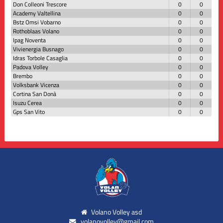
Don Colleoni Trescore
0
0
Academy Valtellina
0
0
Bstz Omsi Vobarno
0
0
Rothoblaas Volano
0
0
Ipag Noventa
0
0
Vivienergia Busnago
0
0
Idras Torbole Casaglia
0
0
Padova Volley
0
0
Brembo
0
0
Volksbank Vicenza
0
0
Cortina San Donà
0
0
Isuzu Cerea
0
0
Gps San Vito
0
0
Volano Volley asd
volanovolley@gmail.com