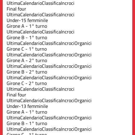
Ultima
Calendario
Classifica
Incroci
Final four
Ultima
Calendario
Classifica
Incroci
Under-15 femminile
Girone A - 1° turno
Ultima
Calendario
Classifica
Incroci
Girone B - 1° turno
Ultima
Calendario
Classifica
Incroci
Organici
Girone C - 1° turno
Ultima
Calendario
Classifica
Incroci
Organici
Girone A - 2° turno
Ultima
Calendario
Classifica
Incroci
Organici
Girone B - 2° turno
Ultima
Calendario
Classifica
Incroci
Organici
Girone C - 2° turno
Ultima
Calendario
Classifica
Incroci
Final four
Ultima
Calendario
Classifica
Incroci
Organici
Under-13 femminile
Girone A - 1° turno
Ultima
Calendario
Classifica
Incroci
Organici
Girone B - 1° turno
Ultima
Calendario
Classifica
Incroci
Organici
Girone C - 1° turno