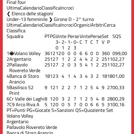
Final four
Ultima
Calendario
Classifica
Incroci
Elenco delle stagioni
Under-13 femminile ❯ Girone D - 2° turno
Ultima
Calendario
Classifica
Incroci
Organici
Arbitri
Cerca
Classifica
Squadra
PT
PG
Vinte
Perse
Vinte
Perse
Set
S
QS
3-
2-
1-
0-
C
T
C
T
V
P
0
1
2
3
1
Volano Volley
36
12
12
0
0
0
6
6
0
0
36
0
0
99,00
2
Argentario
25
12
7
1
2
2
4
4
2
2
25
11
0
2,27
2
Pallavolo
25
12
7
2
0
3
5
4
1
2
25
11
0
2,27
Rovereto Verde
4
Banca di Storo
18
12
3
4
1
4
3
4
3
2
18
18
0
1,00
Arancio
5
Basilisco S2
9
12
1
2
2
7
1
2
5
4
9
27
0
0,33
Print
6
Cr Valle dei Laghi
8
12
0
3
2
7
1
2
5
4
8
28
0
0,29
7
C9 Arco Riva A
5
12
0
0
5
7
0
0
6
6
5
31
0
0,16
PT=Punti
PG=Giocate
S=Sanzioni
QS=Quoziente Set
Volano Volley
Argentario
Pallavolo Rovereto Verde
Banca di Storo Arancio