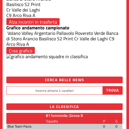
Basilisco S2 Print
Cr Valle dei Laghi
C9 Arco Riva A
Alza incontri in trasferta
Grafico andamento campionato
Volano Volley
Argentario
Pallavolo Rovereto Verde
Banca
di Storo Arancio
Basilisco S2 Print
Cr Valle dei Laghi
C9
Arco Riva A
Crea grafico
CERCA NELLE NEWS
LA CLASSIFICA
B1 femminile: Girone B
Squadra
P
G
Blue Team Pavia
0
0