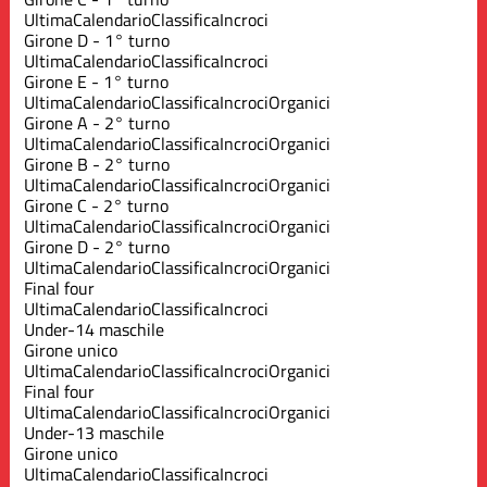
Ultima
Calendario
Classifica
Incroci
Girone D - 1° turno
Ultima
Calendario
Classifica
Incroci
Girone E - 1° turno
Ultima
Calendario
Classifica
Incroci
Organici
Girone A - 2° turno
Ultima
Calendario
Classifica
Incroci
Organici
Girone B - 2° turno
Ultima
Calendario
Classifica
Incroci
Organici
Girone C - 2° turno
Ultima
Calendario
Classifica
Incroci
Organici
Girone D - 2° turno
Ultima
Calendario
Classifica
Incroci
Organici
Final four
Ultima
Calendario
Classifica
Incroci
Under-14 maschile
Girone unico
Ultima
Calendario
Classifica
Incroci
Organici
Final four
Ultima
Calendario
Classifica
Incroci
Organici
Under-13 maschile
Girone unico
Ultima
Calendario
Classifica
Incroci