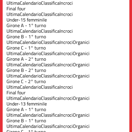
Ultima
Calendario
Classifica
Incroci
Final four
Ultima
Calendario
Classifica
Incroci
Under-15 femminile
Girone A - 1° turno
Ultima
Calendario
Classifica
Incroci
Girone B - 1° turno
Ultima
Calendario
Classifica
Incroci
Organici
Girone C - 1° turno
Ultima
Calendario
Classifica
Incroci
Organici
Girone A - 2° turno
Ultima
Calendario
Classifica
Incroci
Organici
Girone B - 2° turno
Ultima
Calendario
Classifica
Incroci
Organici
Girone C - 2° turno
Ultima
Calendario
Classifica
Incroci
Final four
Ultima
Calendario
Classifica
Incroci
Organici
Under-13 femminile
Girone A - 1° turno
Ultima
Calendario
Classifica
Incroci
Organici
Girone B - 1° turno
Ultima
Calendario
Classifica
Incroci
Organici
Girone C - 1° turno