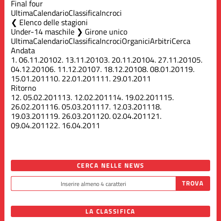
Final four
Ultima
Calendario
Classifica
Incroci
Elenco delle stagioni
Under-14 maschile ❯ Girone unico
Ultima
Calendario
Classifica
Incroci
Organici
Arbitri
Cerca
Andata
1.
06.11.2010
2.
13.11.2010
3.
20.11.2010
4.
27.11.2010
5.
04.12.2010
6.
11.12.2010
7.
18.12.2010
8.
08.01.2011
9.
15.01.2011
10.
22.01.2011
11.
29.01.2011
Ritorno
12.
05.02.2011
13.
12.02.2011
14.
19.02.2011
15.
26.02.2011
16.
05.03.2011
17.
12.03.2011
18.
19.03.2011
19.
26.03.2011
20.
02.04.2011
21.
09.04.2011
22.
16.04.2011
CERCA NELLE NEWS
LA CLASSIFICA