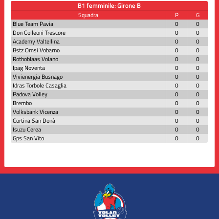
B1 femminile: Girone B
Squadra
P
G
Blue Team Pavia
0
0
Don Colleoni Trescore
0
0
Academy Valtellina
0
0
Bstz Omsi Vobarno
0
0
Rothoblaas Volano
0
0
Ipag Noventa
0
0
Vivienergia Busnago
0
0
Idras Torbole Casaglia
0
0
Padova Volley
0
0
Brembo
0
0
Volksbank Vicenza
0
0
Cortina San Donà
0
0
Isuzu Cerea
0
0
Gps San Vito
0
0