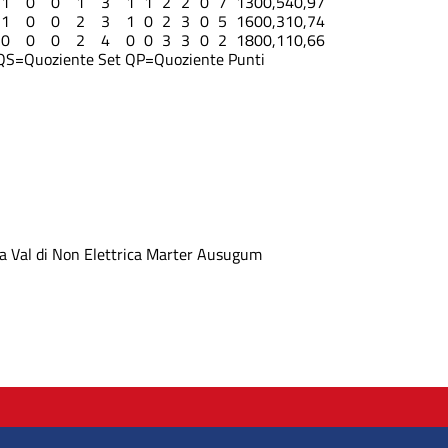
1
0
0
1
3
1
1
2
2
0
7
13
0
0,54
0,97
1
0
0
2
3
1
0
2
3
0
5
16
0
0,31
0,74
0
0
0
2
4
0
0
3
3
0
2
18
0
0,11
0,66
QS=Quoziente Set
QP=Quoziente Punti
a
Val di Non Elettrica
Marter
Ausugum