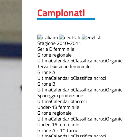
Campionati
Stagione 2010-2011
Serie D femminile
Girone regionale
Ultima
Calendario
Classifica
Incroci
Organici
Terza Divisione femminile
Girone A
Ultima
Calendario
Classifica
Incroci
Girone B
Ultima
Calendario
Classifica
Incroci
Organici
Spareggio promozione
Ultima
Calendario
Incroci
Under-18 femminile
Girone regionale
Ultima
Calendario
Classifica
Incroci
Organici
Under-16 femminile
Girone A - 1° turno
Ultima
Calendario
Classifica
Incroci