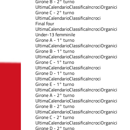
Girone B - 2° turno
Ultima
Calendario
Classifica
Incroci
Organici
Girone C - 2° turno
Ultima
Calendario
Classifica
Incroci
Final four
Ultima
Calendario
Classifica
Incroci
Organici
Under-13 femminile
Girone A - 1° turno
Ultima
Calendario
Classifica
Incroci
Organici
Girone B - 1° turno
Ultima
Calendario
Classifica
Incroci
Organici
Girone C - 1° turno
Ultima
Calendario
Classifica
Incroci
Girone D - 1° turno
Ultima
Calendario
Classifica
Incroci
Girone E - 1° turno
Ultima
Calendario
Classifica
Incroci
Organici
Girone A - 2° turno
Ultima
Calendario
Classifica
Incroci
Organici
Girone B - 2° turno
Ultima
Calendario
Classifica
Incroci
Organici
Girone C - 2° turno
Ultima
Calendario
Classifica
Incroci
Organici
Girone D - 2° turno