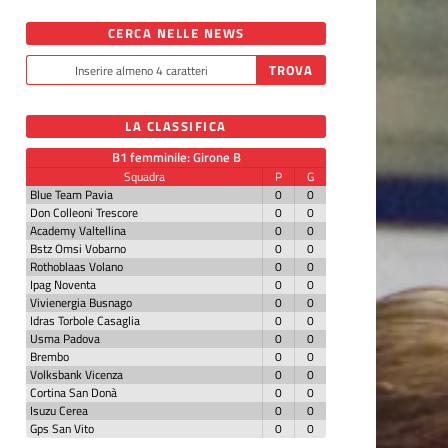
CERCA NELLE NEWS
LA CLASSIFICA
B1 femminile: Girone B
Squadra
P
G
Blue Team Pavia
0
0
Don Colleoni Trescore
0
0
Academy Valtellina
0
0
Bstz Omsi Vobarno
0
0
Rothoblaas Volano
0
0
Ipag Noventa
0
0
Vivienergia Busnago
0
0
Idras Torbole Casaglia
0
0
Usma Padova
0
0
Brembo
0
0
Volksbank Vicenza
0
0
Cortina San Donà
0
0
Isuzu Cerea
0
0
Gps San Vito
0
0