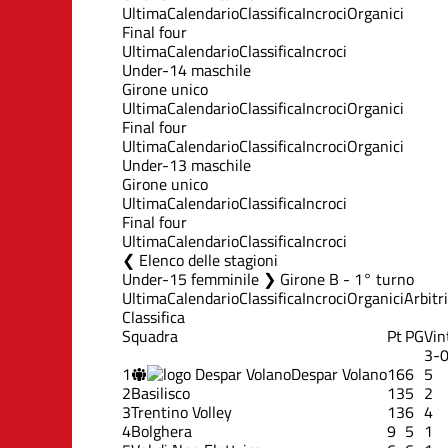
Ultima
Calendario
Classifica
Incroci
Organici
Final four
Ultima
Calendario
Classifica
Incroci
Under-14 maschile
Girone unico
Ultima
Calendario
Classifica
Incroci
Organici
Final four
Ultima
Calendario
Classifica
Incroci
Organici
Under-13 maschile
Girone unico
Ultima
Calendario
Classifica
Incroci
Final four
Ultima
Calendario
Classifica
Incroci
Elenco delle stagioni
Under-15 femminile ❯ Girone B - 1° turno
Ultima
Calendario
Classifica
Incroci
Organici
Arbitri
Classifica
Squadra
Pt
PG
Vin
3-
1
Despar Volano
16
6
5
2
Basilisco
13
5
2
3
Trentino Volley
13
6
4
4
Bolghera
9
5
1