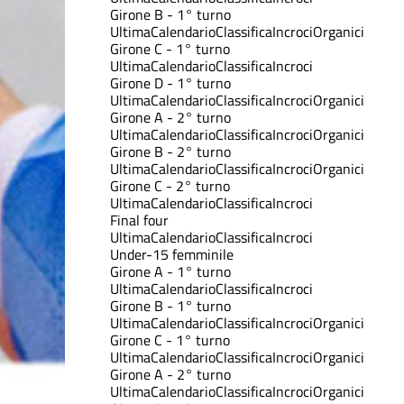
Girone B - 1° turno
Ultima
Calendario
Classifica
Incroci
Organici
Girone C - 1° turno
Ultima
Calendario
Classifica
Incroci
Girone D - 1° turno
Ultima
Calendario
Classifica
Incroci
Organici
Girone A - 2° turno
Ultima
Calendario
Classifica
Incroci
Organici
Girone B - 2° turno
Ultima
Calendario
Classifica
Incroci
Organici
Girone C - 2° turno
Ultima
Calendario
Classifica
Incroci
Final four
Ultima
Calendario
Classifica
Incroci
Under-15 femminile
Girone A - 1° turno
Ultima
Calendario
Classifica
Incroci
Girone B - 1° turno
Ultima
Calendario
Classifica
Incroci
Organici
Girone C - 1° turno
Ultima
Calendario
Classifica
Incroci
Organici
Girone A - 2° turno
Ultima
Calendario
Classifica
Incroci
Organici