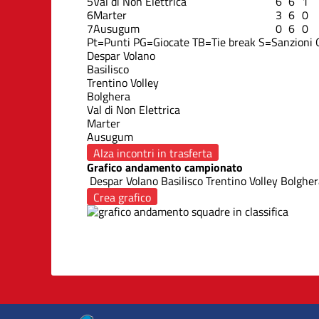
5
Val di Non Elettrica
6
6
1
6
Marter
3
6
0
7
Ausugum
0
6
0
Pt=Punti
PG=Giocate
TB=Tie break
S=Sanzioni
Despar Volano
Basilisco
Trentino Volley
Bolghera
Val di Non Elettrica
Marter
Ausugum
Alza incontri in trasferta
Grafico andamento campionato
Despar Volano
Basilisco
Trentino Volley
Bolgher
Crea grafico