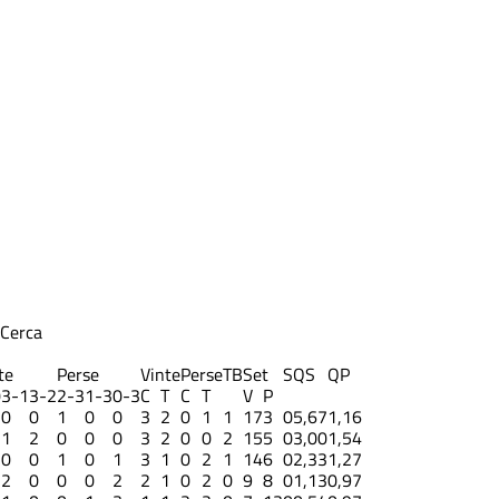
Cerca
te
Perse
Vinte
Perse
TB
Set
S
QS
QP
0
3-1
3-2
2-3
1-3
0-3
C
T
C
T
V
P
0
0
1
0
0
3
2
0
1
1
17
3
0
5,67
1,16
1
2
0
0
0
3
2
0
0
2
15
5
0
3,00
1,54
0
0
1
0
1
3
1
0
2
1
14
6
0
2,33
1,27
2
0
0
0
2
2
1
0
2
0
9
8
0
1,13
0,97