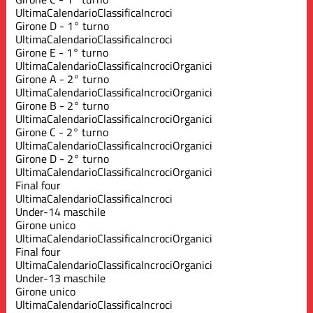
Ultima
Calendario
Classifica
Incroci
Girone D - 1° turno
Ultima
Calendario
Classifica
Incroci
Girone E - 1° turno
Ultima
Calendario
Classifica
Incroci
Organici
Girone A - 2° turno
Ultima
Calendario
Classifica
Incroci
Organici
Girone B - 2° turno
Ultima
Calendario
Classifica
Incroci
Organici
Girone C - 2° turno
Ultima
Calendario
Classifica
Incroci
Organici
Girone D - 2° turno
Ultima
Calendario
Classifica
Incroci
Organici
Final four
Ultima
Calendario
Classifica
Incroci
Under-14 maschile
Girone unico
Ultima
Calendario
Classifica
Incroci
Organici
Final four
Ultima
Calendario
Classifica
Incroci
Organici
Under-13 maschile
Girone unico
Ultima
Calendario
Classifica
Incroci