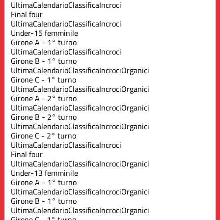
Ultima
Calendario
Classifica
Incroci
Final four
Ultima
Calendario
Classifica
Incroci
Under-15 femminile
Girone A - 1° turno
Ultima
Calendario
Classifica
Incroci
Girone B - 1° turno
Ultima
Calendario
Classifica
Incroci
Organici
Girone C - 1° turno
Ultima
Calendario
Classifica
Incroci
Organici
Girone A - 2° turno
Ultima
Calendario
Classifica
Incroci
Organici
Girone B - 2° turno
Ultima
Calendario
Classifica
Incroci
Organici
Girone C - 2° turno
Ultima
Calendario
Classifica
Incroci
Final four
Ultima
Calendario
Classifica
Incroci
Organici
Under-13 femminile
Girone A - 1° turno
Ultima
Calendario
Classifica
Incroci
Organici
Girone B - 1° turno
Ultima
Calendario
Classifica
Incroci
Organici
Girone C - 1° turno