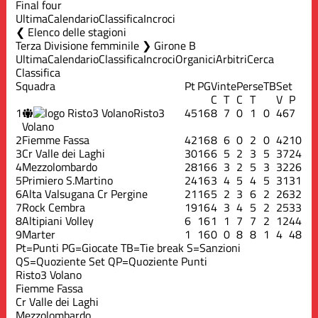
Final four
Ultima
Calendario
Classifica
Incroci
Elenco delle stagioni
Terza Divisione femminile ❯ Girone B
Ultima
Calendario
Classifica
Incroci
Organici
Arbitri
Cerca
Classifica
Squadra
Pt
PG
Vinte
Perse
TB
Set
C
T
C
T
V
P
1
Risto3
45
16
8
7
0
1
0
46
7
Volano
2
Fiemme Fassa
42
16
8
6
0
2
0
42
10
3
Cr Valle dei Laghi
30
16
6
5
2
3
5
37
24
4
Mezzolombardo
28
16
6
3
2
5
3
32
26
5
Primiero S.Martino
24
16
3
4
5
4
5
31
31
6
Alta Valsugana Cr Pergine
21
16
5
2
3
6
2
26
32
7
Rock Cembra
19
16
4
3
4
5
2
25
33
8
Altipiani Volley
6
16
1
1
7
7
2
12
44
9
Marter
1
16
0
0
8
8
1
4
48
Pt=Punti
PG=Giocate
TB=Tie break
S=Sanzioni
QS=Quoziente Set
QP=Quoziente Punti
Risto3 Volano
Fiemme Fassa
Cr Valle dei Laghi
Mezzolombardo