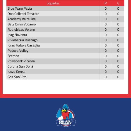
Squadra
P
G
Blue Team Pavia
0
0
Don Colleoni Trescore
0
0
Academy Valtellina
0
0
Bstz Omsi Vobarno
0
0
Rothoblaas Volano
0
0
Ipag Noventa
0
0
Vivienergia Busnago
0
0
Idras Torbole Casaglia
0
0
Padova Volley
0
0
Brembo
0
0
Volksbank Vicenza
0
0
Cortina San Donà
0
0
Isuzu Cerea
0
0
Gps San Vito
0
0