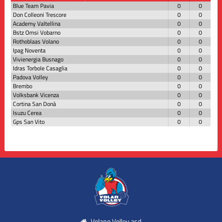
Blue Team Pavia
0
0
Don Colleoni Trescore
0
0
Academy Valtellina
0
0
Bstz Omsi Vobarno
0
0
Rothoblaas Volano
0
0
Ipag Noventa
0
0
Vivienergia Busnago
0
0
Idras Torbole Casaglia
0
0
Padova Volley
0
0
Brembo
0
0
Volksbank Vicenza
0
0
Cortina San Donà
0
0
Isuzu Cerea
0
0
Gps San Vito
0
0
Volano Volley asd