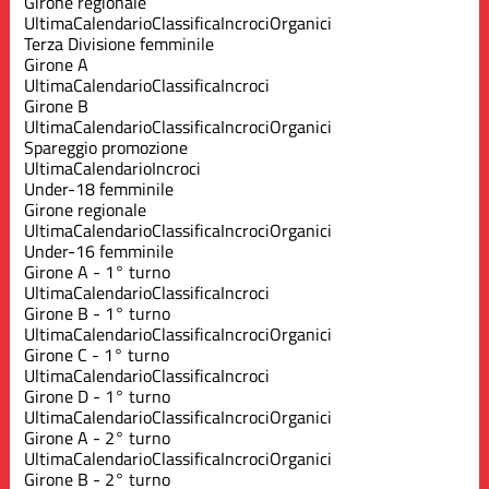
Girone regionale
Ultima
Calendario
Classifica
Incroci
Organici
Terza Divisione femminile
Girone A
Ultima
Calendario
Classifica
Incroci
Girone B
Ultima
Calendario
Classifica
Incroci
Organici
Spareggio promozione
Ultima
Calendario
Incroci
Under-18 femminile
Girone regionale
Ultima
Calendario
Classifica
Incroci
Organici
Under-16 femminile
Girone A - 1° turno
Ultima
Calendario
Classifica
Incroci
Girone B - 1° turno
Ultima
Calendario
Classifica
Incroci
Organici
Girone C - 1° turno
Ultima
Calendario
Classifica
Incroci
Girone D - 1° turno
Ultima
Calendario
Classifica
Incroci
Organici
Girone A - 2° turno
Ultima
Calendario
Classifica
Incroci
Organici
Girone B - 2° turno