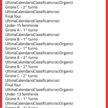
Ultima
Calendario
Classifica
Incroci
Organici
Girone C - 2° turno
Ultima
Calendario
Classifica
Incroci
Final four
Ultima
Calendario
Classifica
Incroci
Under-15 femminile
Girone A - 1° turno
Ultima
Calendario
Classifica
Incroci
Girone B - 1° turno
Ultima
Calendario
Classifica
Incroci
Organici
Girone C - 1° turno
Ultima
Calendario
Classifica
Incroci
Organici
Girone A - 2° turno
Ultima
Calendario
Classifica
Incroci
Organici
Girone B - 2° turno
Ultima
Calendario
Classifica
Incroci
Organici
Girone C - 2° turno
Ultima
Calendario
Classifica
Incroci
Final four
Ultima
Calendario
Classifica
Incroci
Organici
Under-13 femminile
Girone A - 1° turno
Ultima
Calendario
Classifica
Incroci
Organici
Girone B - 1° turno