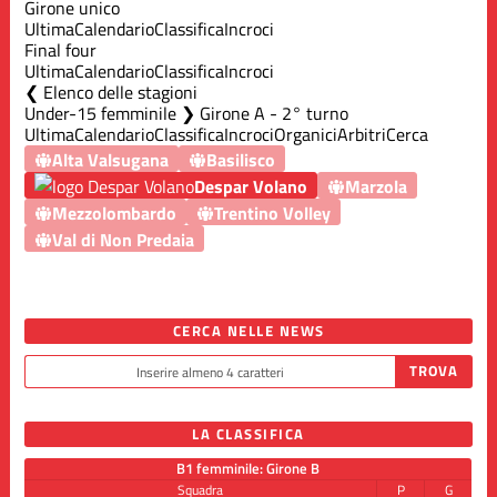
Girone unico
Ultima
Calendario
Classifica
Incroci
Final four
Ultima
Calendario
Classifica
Incroci
Elenco delle stagioni
Under-15 femminile ❯ Girone A - 2° turno
Ultima
Calendario
Classifica
Incroci
Organici
Arbitri
Cerca
Alta Valsugana
Basilisco
Despar Volano
Marzola
Mezzolombardo
Trentino Volley
Val di Non Predaia
CERCA NELLE NEWS
LA CLASSIFICA
B1 femminile: Girone B
Squadra
P
G