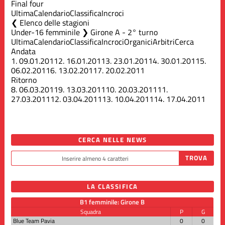
Final four
Ultima
Calendario
Classifica
Incroci
Elenco delle stagioni
Under-16 femminile ❯ Girone A - 2° turno
Ultima
Calendario
Classifica
Incroci
Organici
Arbitri
Cerca
Andata
1.
09.01.2011
2.
16.01.2011
3.
23.01.2011
4.
30.01.2011
5.
06.02.2011
6.
13.02.2011
7.
20.02.2011
Ritorno
8.
06.03.2011
9.
13.03.2011
10.
20.03.2011
11.
27.03.2011
12.
03.04.2011
13.
10.04.2011
14.
17.04.2011
CERCA NELLE NEWS
LA CLASSIFICA
B1 femminile: Girone B
Squadra
P
G
Blue Team Pavia
0
0