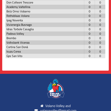
Don Colleoni Trescore
0
0
Academy Valtellina
0
0
Bstz Omsi Vobarno
0
0
Rothoblaas Volano
0
0
Ipag Noventa
0
0
Vivienergia Busnago
0
0
Idras Torbole Casaglia
0
0
Padova Volley
0
0
Brembo
0
0
Volksbank Vicenza
0
0
Cortina San Donà
0
0
Isuzu Cerea
0
0
Gps San Vito
0
0
Volano Volley asd
volanovolley@gmail.com