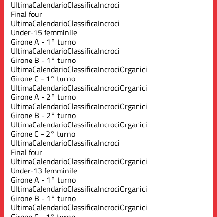
Ultima
Calendario
Classifica
Incroci
Final four
Ultima
Calendario
Classifica
Incroci
Under-15 femminile
Girone A - 1° turno
Ultima
Calendario
Classifica
Incroci
Girone B - 1° turno
Ultima
Calendario
Classifica
Incroci
Organici
Girone C - 1° turno
Ultima
Calendario
Classifica
Incroci
Organici
Girone A - 2° turno
Ultima
Calendario
Classifica
Incroci
Organici
Girone B - 2° turno
Ultima
Calendario
Classifica
Incroci
Organici
Girone C - 2° turno
Ultima
Calendario
Classifica
Incroci
Final four
Ultima
Calendario
Classifica
Incroci
Organici
Under-13 femminile
Girone A - 1° turno
Ultima
Calendario
Classifica
Incroci
Organici
Girone B - 1° turno
Ultima
Calendario
Classifica
Incroci
Organici
Girone C - 1° turno