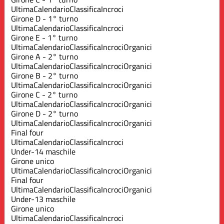
Ultima
Calendario
Classifica
Incroci
Girone D - 1° turno
Ultima
Calendario
Classifica
Incroci
Girone E - 1° turno
Ultima
Calendario
Classifica
Incroci
Organici
Girone A - 2° turno
Ultima
Calendario
Classifica
Incroci
Organici
Girone B - 2° turno
Ultima
Calendario
Classifica
Incroci
Organici
Girone C - 2° turno
Ultima
Calendario
Classifica
Incroci
Organici
Girone D - 2° turno
Ultima
Calendario
Classifica
Incroci
Organici
Final four
Ultima
Calendario
Classifica
Incroci
Under-14 maschile
Girone unico
Ultima
Calendario
Classifica
Incroci
Organici
Final four
Ultima
Calendario
Classifica
Incroci
Organici
Under-13 maschile
Girone unico
Ultima
Calendario
Classifica
Incroci