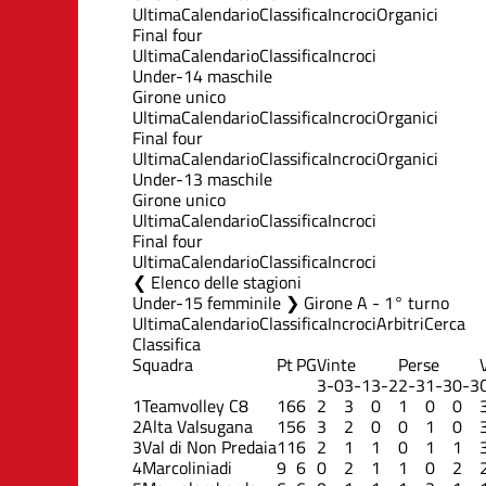
Ultima
Calendario
Classifica
Incroci
Organici
Final four
Ultima
Calendario
Classifica
Incroci
Under-14 maschile
Girone unico
Ultima
Calendario
Classifica
Incroci
Organici
Final four
Ultima
Calendario
Classifica
Incroci
Organici
Under-13 maschile
Girone unico
Ultima
Calendario
Classifica
Incroci
Final four
Ultima
Calendario
Classifica
Incroci
Elenco delle stagioni
Under-15 femminile ❯ Girone A - 1° turno
Ultima
Calendario
Classifica
Incroci
Arbitri
Cerca
Classifica
Squadra
Pt
PG
Vinte
Perse
3-0
3-1
3-2
2-3
1-3
0-3
1
Teamvolley C8
16
6
2
3
0
1
0
0
2
Alta Valsugana
15
6
3
2
0
0
1
0
3
Val di Non Predaia
11
6
2
1
1
0
1
1
4
Marcoliniadi
9
6
0
2
1
1
0
2