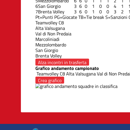
5
Mezzolombardo
6
6
0
1
1
1
2
1
6
San Giorgio
3
6
0
1
0
0
4
1
7
Brenta Volley
3
6
0
1
0
0
3
2
Pt=Punti
PG=Giocate
TB=Tie break
S=Sanzioni
Teamvolley C8
Alta Valsugana
Val di Non Predaia
Marcoliniadi
Mezzolombardo
San Giorgio
Brenta Volley
Alza incontri in trasferta
Grafico andamento campionato
Teamvolley C8
Alta Valsugana
Val di Non Preda
Crea grafico