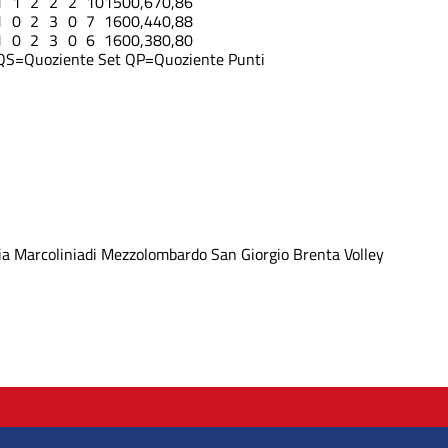
1
1
2
2
2
10
15
0
0,67
0,86
1
0
2
3
0
7
16
0
0,44
0,88
1
0
2
3
0
6
16
0
0,38
0,80
QS=Quoziente Set
QP=Quoziente Punti
ia
Marcoliniadi
Mezzolombardo
San Giorgio
Brenta Volley