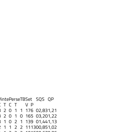
Vinte
Perse
TB
Set
S
QS
QP
C
T
C
T
V
P
3
2
0
1
1
17
6
0
2,83
1,21
3
2
0
1
0
16
5
0
3,20
1,22
3
1
0
2
1
13
9
0
1,44
1,13
2
1
1
2
2
11
13
0
0,85
1,02