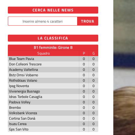
CERCA NELLE NEWS
LA CLASSIFICA
B1 femminile: Girone B
Squadra
P
G
Blue Team Pavia
0
0
Don Colleoni Trescore
0
0
Academy Valtellina
0
0
Bstz Omsi Vobarno
0
0
Rothoblaas Volano
0
0
Ipag Noventa
0
0
Vivienergia Busnago
0
0
Idras Torbole Casaglia
0
0
Padova Volley
0
0
Brembo
0
0
Volksbank Vicenza
0
0
Cortina San Donà
0
0
Isuzu Cerea
0
0
Gps San Vito
0
0