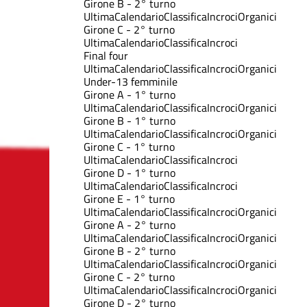
Girone B - 2° turno
Ultima
Calendario
Classifica
Incroci
Organici
Girone C - 2° turno
Ultima
Calendario
Classifica
Incroci
Final four
Ultima
Calendario
Classifica
Incroci
Organici
Under-13 femminile
Girone A - 1° turno
Ultima
Calendario
Classifica
Incroci
Organici
Girone B - 1° turno
Ultima
Calendario
Classifica
Incroci
Organici
Girone C - 1° turno
Ultima
Calendario
Classifica
Incroci
Girone D - 1° turno
Ultima
Calendario
Classifica
Incroci
Girone E - 1° turno
Ultima
Calendario
Classifica
Incroci
Organici
Girone A - 2° turno
Ultima
Calendario
Classifica
Incroci
Organici
Girone B - 2° turno
Ultima
Calendario
Classifica
Incroci
Organici
Girone C - 2° turno
Ultima
Calendario
Classifica
Incroci
Organici
Girone D - 2° turno