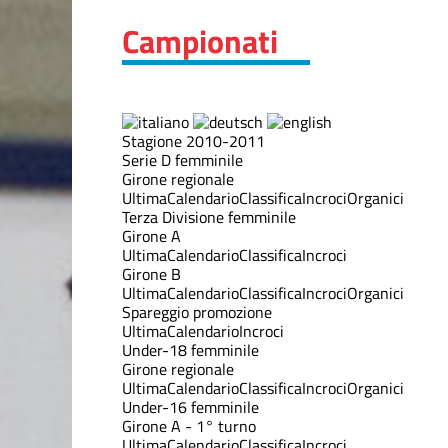
Campionati
Stagione 2010-2011
Serie D femminile
Girone regionale
Ultima
Calendario
Classifica
Incroci
Organici
Terza Divisione femminile
Girone A
Ultima
Calendario
Classifica
Incroci
Girone B
Ultima
Calendario
Classifica
Incroci
Organici
Spareggio promozione
Ultima
Calendario
Incroci
Under-18 femminile
Girone regionale
Ultima
Calendario
Classifica
Incroci
Organici
Under-16 femminile
Girone A - 1° turno
Ultima
Calendario
Classifica
Incroci