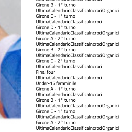
Girone B - 1° turno
Ultima
Calendario
Classifica
Incroci
Organici
Girone C - 1° turno
Ultima
Calendario
Classifica
Incroci
Girone D - 1° turno
Ultima
Calendario
Classifica
Incroci
Organici
Girone A - 2° turno
Ultima
Calendario
Classifica
Incroci
Organici
Girone B - 2° turno
Ultima
Calendario
Classifica
Incroci
Organici
Girone C - 2° turno
Ultima
Calendario
Classifica
Incroci
Final four
Ultima
Calendario
Classifica
Incroci
Under-15 femminile
Girone A - 1° turno
Ultima
Calendario
Classifica
Incroci
Girone B - 1° turno
Ultima
Calendario
Classifica
Incroci
Organici
Girone C - 1° turno
Ultima
Calendario
Classifica
Incroci
Organici
Girone A - 2° turno
Ultima
Calendario
Classifica
Incroci
Organici