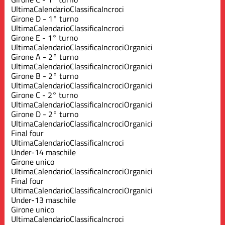
Ultima
Calendario
Classifica
Incroci
Girone D - 1° turno
Ultima
Calendario
Classifica
Incroci
Girone E - 1° turno
Ultima
Calendario
Classifica
Incroci
Organici
Girone A - 2° turno
Ultima
Calendario
Classifica
Incroci
Organici
Girone B - 2° turno
Ultima
Calendario
Classifica
Incroci
Organici
Girone C - 2° turno
Ultima
Calendario
Classifica
Incroci
Organici
Girone D - 2° turno
Ultima
Calendario
Classifica
Incroci
Organici
Final four
Ultima
Calendario
Classifica
Incroci
Under-14 maschile
Girone unico
Ultima
Calendario
Classifica
Incroci
Organici
Final four
Ultima
Calendario
Classifica
Incroci
Organici
Under-13 maschile
Girone unico
Ultima
Calendario
Classifica
Incroci