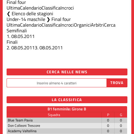
Final four
Ultima
Calendario
Classifica
Incroci
Elenco delle stagioni
Under-14 maschile ❯ Final four
Ultima
Calendario
Classifica
Incroci
Organici
Arbitri
Cerca
Semifinali
1.
08.05.2011
Finali
2.
08.05.2011
3.
08.05.2011
CERCA NELLE NEWS
LA CLASSIFICA
B1 femminile: Girone B
Squadra
P
G
Blue Team Pavia
0
0
Don Colleoni Trescore
0
0
Academy Valtellina
0
0