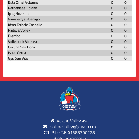
Bstz Omsi Vobarno
0
0
Rothoblaas Volano
0
0
Ipag Noventa
0
0
Vivienergia Busnago
0
0
Idras Torbole Casaglia
0
0
Padova Volley
0
0
Brembo
0
0
Volksbank Vicenza
0
0
Cortina San Donà
0
0
Isuzu Cerea
0
0
Gps San Vito
0
0
Volano Volley asd
volanovolley@gmail.com
P.I. e C.F. 01388300228
Preferenze cookie