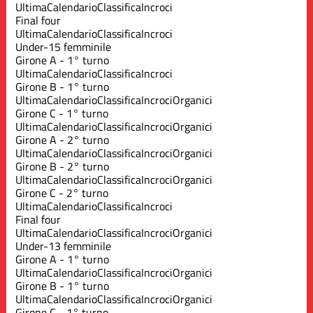
Ultima
Calendario
Classifica
Incroci
Final four
Ultima
Calendario
Classifica
Incroci
Under-15 femminile
Girone A - 1° turno
Ultima
Calendario
Classifica
Incroci
Girone B - 1° turno
Ultima
Calendario
Classifica
Incroci
Organici
Girone C - 1° turno
Ultima
Calendario
Classifica
Incroci
Organici
Girone A - 2° turno
Ultima
Calendario
Classifica
Incroci
Organici
Girone B - 2° turno
Ultima
Calendario
Classifica
Incroci
Organici
Girone C - 2° turno
Ultima
Calendario
Classifica
Incroci
Final four
Ultima
Calendario
Classifica
Incroci
Organici
Under-13 femminile
Girone A - 1° turno
Ultima
Calendario
Classifica
Incroci
Organici
Girone B - 1° turno
Ultima
Calendario
Classifica
Incroci
Organici
Girone C - 1° turno