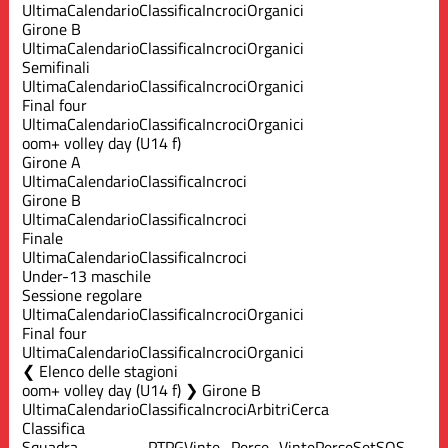
Ultima
Calendario
Classifica
Incroci
Organici
Girone B
Ultima
Calendario
Classifica
Incroci
Organici
Semifinali
Ultima
Calendario
Classifica
Incroci
Organici
Final four
Ultima
Calendario
Classifica
Incroci
Organici
oom+ volley day (U14 f)
Girone A
Ultima
Calendario
Classifica
Incroci
Girone B
Ultima
Calendario
Classifica
Incroci
Finale
Ultima
Calendario
Classifica
Incroci
Under-13 maschile
Sessione regolare
Ultima
Calendario
Classifica
Incroci
Organici
Final four
Ultima
Calendario
Classifica
Incroci
Organici
Elenco delle stagioni
oom+ volley day (U14 f) ❯ Girone B
Ultima
Calendario
Classifica
Incroci
Arbitri
Cerca
Classifica
Squadra
PT
PG
Vinte
Perse
Vinte
Perse
Set
S
QS