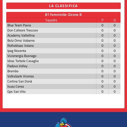
LA CLASSIFICA
B1 femminile: Girone B
Squadra
P
G
Blue Team Pavia
0
0
Don Colleoni Trescore
0
0
Academy Valtellina
0
0
Bstz Omsi Vobarno
0
0
Rothoblaas Volano
0
0
Ipag Noventa
0
0
Vivienergia Busnago
0
0
Idras Torbole Casaglia
0
0
Padova Volley
0
0
Brembo
0
0
Volksbank Vicenza
0
0
Cortina San Donà
0
0
Isuzu Cerea
0
0
Gps San Vito
0
0