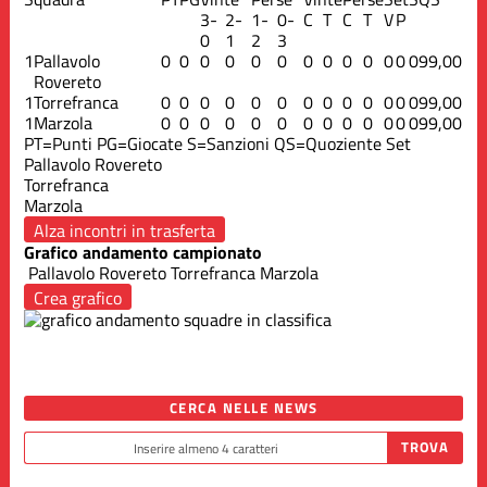
3-
2-
1-
0-
C
T
C
T
V
P
0
1
2
3
1
Pallavolo
0
0
0
0
0
0
0
0
0
0
0
0
0
99,00
Rovereto
1
Torrefranca
0
0
0
0
0
0
0
0
0
0
0
0
0
99,00
1
Marzola
0
0
0
0
0
0
0
0
0
0
0
0
0
99,00
PT=Punti
PG=Giocate
S=Sanzioni
QS=Quoziente Set
Pallavolo Rovereto
Torrefranca
Marzola
Alza incontri in trasferta
Grafico andamento campionato
Pallavolo Rovereto
Torrefranca
Marzola
Crea grafico
CERCA NELLE NEWS