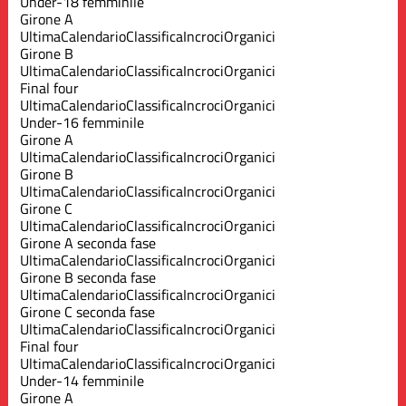
Under-18 femminile
Girone A
Ultima
Calendario
Classifica
Incroci
Organici
Girone B
Ultima
Calendario
Classifica
Incroci
Organici
Final four
Ultima
Calendario
Classifica
Incroci
Organici
Under-16 femminile
Girone A
Ultima
Calendario
Classifica
Incroci
Organici
Girone B
Ultima
Calendario
Classifica
Incroci
Organici
Girone C
Ultima
Calendario
Classifica
Incroci
Organici
Girone A seconda fase
Ultima
Calendario
Classifica
Incroci
Organici
Girone B seconda fase
Ultima
Calendario
Classifica
Incroci
Organici
Girone C seconda fase
Ultima
Calendario
Classifica
Incroci
Organici
Final four
Ultima
Calendario
Classifica
Incroci
Organici
Under-14 femminile
Girone A