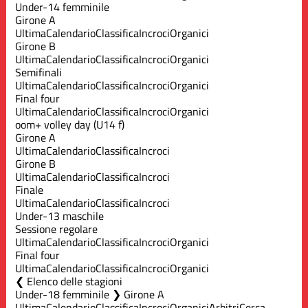
Under-14 femminile
Girone A
Ultima
Calendario
Classifica
Incroci
Organici
Girone B
Ultima
Calendario
Classifica
Incroci
Organici
Semifinali
Ultima
Calendario
Classifica
Incroci
Organici
Final four
Ultima
Calendario
Classifica
Incroci
Organici
oom+ volley day (U14 f)
Girone A
Ultima
Calendario
Classifica
Incroci
Girone B
Ultima
Calendario
Classifica
Incroci
Finale
Ultima
Calendario
Classifica
Incroci
Under-13 maschile
Sessione regolare
Ultima
Calendario
Classifica
Incroci
Organici
Final four
Ultima
Calendario
Classifica
Incroci
Organici
Elenco delle stagioni
Under-18 femminile ❯ Girone A
Ultima
Calendario
Classifica
Incroci
Organici
Arbitri
Cerca