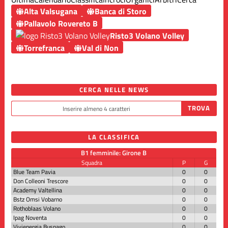
Alta Valsugana
Banca di Storo
Pallavolo Rovereto B
Risto3 Volano Volley
Torrefranca
Val di Non
CERCA NELLE NEWS
LA CLASSIFICA
B1 femminile: Girone B
Squadra
P
G
Blue Team Pavia
0
0
Don Colleoni Trescore
0
0
Academy Valtellina
0
0
Bstz Omsi Vobarno
0
0
Rothoblaas Volano
0
0
Ipag Noventa
0
0
Vivienergia Busnago
0
0