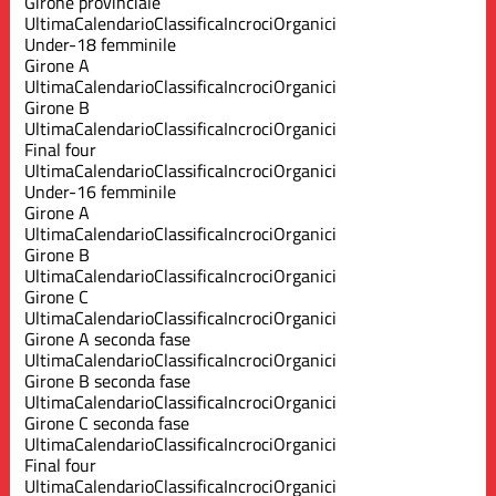
Girone provinciale
Ultima
Calendario
Classifica
Incroci
Organici
Under-18 femminile
Girone A
Ultima
Calendario
Classifica
Incroci
Organici
Girone B
Ultima
Calendario
Classifica
Incroci
Organici
Final four
Ultima
Calendario
Classifica
Incroci
Organici
Under-16 femminile
Girone A
Ultima
Calendario
Classifica
Incroci
Organici
Girone B
Ultima
Calendario
Classifica
Incroci
Organici
Girone C
Ultima
Calendario
Classifica
Incroci
Organici
Girone A seconda fase
Ultima
Calendario
Classifica
Incroci
Organici
Girone B seconda fase
Ultima
Calendario
Classifica
Incroci
Organici
Girone C seconda fase
Ultima
Calendario
Classifica
Incroci
Organici
Final four
Ultima
Calendario
Classifica
Incroci
Organici