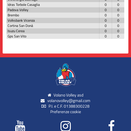
Idras Torbole Casaglia
0
0
Padova Volley
0
0
Brembo
0
0
Volksbank Vicenza
0
0
Cortina San Donà
0
0
Isuzu Cerea
0
0
Gps San Vito
0
0
Volano Volley asd
volanovolley@gmail.com
P.I. e C.F. 01388300228
Preferenze cookie