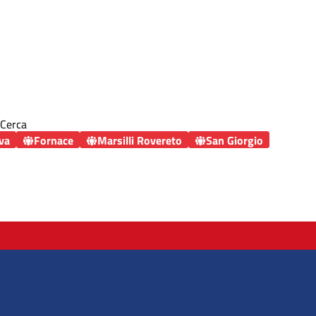
Cerca
va
Fornace
Marsilli Rovereto
San Giorgio