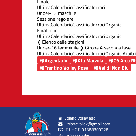
Finale
Ultima
Calendario
Classifica
Incroci
Under-13 maschile
Sessione regolare
Ultima
Calendario
Classifica
Incroci
Organici
Final four
Ultima
Calendario
Classifica
Incroci
Organici
Elenco delle stagioni
Under-16 femminile ❯ Girone A seconda fase
Ultima
Calendario
Classifica
Incroci
Organici
Arbitri
Argentario
Ata Marzola
C9 Arco Ri
Trentino Volley Rosa
Val di Non Blu
Volano Volley asd
volanovolley@gmail.com
P.I. e C.F. 01388300228
Preferenze cookie