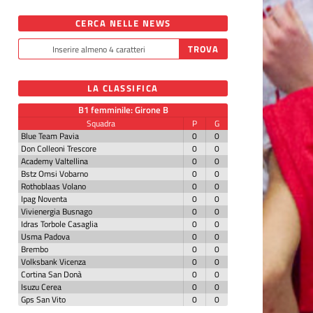
CERCA NELLE NEWS
LA CLASSIFICA
B1 femminile: Girone B
Squadra
P
G
Blue Team Pavia
0
0
Don Colleoni Trescore
0
0
Academy Valtellina
0
0
Bstz Omsi Vobarno
0
0
Rothoblaas Volano
0
0
Ipag Noventa
0
0
Vivienergia Busnago
0
0
Idras Torbole Casaglia
0
0
Usma Padova
0
0
Brembo
0
0
Volksbank Vicenza
0
0
Cortina San Donà
0
0
Isuzu Cerea
0
0
Gps San Vito
0
0