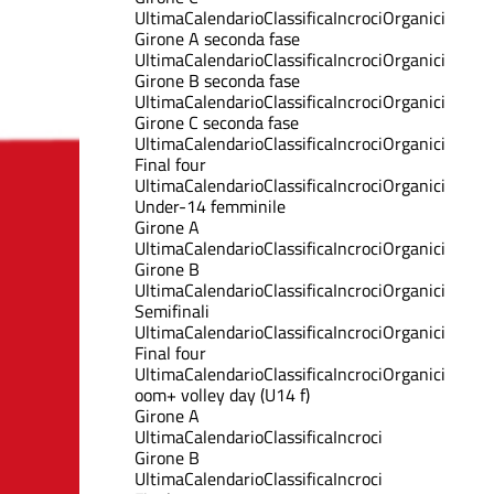
Ultima
Calendario
Classifica
Incroci
Organici
Girone A seconda fase
Ultima
Calendario
Classifica
Incroci
Organici
Girone B seconda fase
Ultima
Calendario
Classifica
Incroci
Organici
Girone C seconda fase
Ultima
Calendario
Classifica
Incroci
Organici
Final four
Ultima
Calendario
Classifica
Incroci
Organici
Under-14 femminile
Girone A
Ultima
Calendario
Classifica
Incroci
Organici
Girone B
Ultima
Calendario
Classifica
Incroci
Organici
Semifinali
Ultima
Calendario
Classifica
Incroci
Organici
Final four
Ultima
Calendario
Classifica
Incroci
Organici
oom+ volley day (U14 f)
Girone A
Ultima
Calendario
Classifica
Incroci
Girone B
Ultima
Calendario
Classifica
Incroci