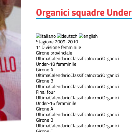
Organici squadre Unde
Stagione 2009-2010
1ª Divisione femminile
Girone provinciale
Ultima
Calendario
Classifica
Incroci
Organici
Under-18 femminile
Girone A
Ultima
Calendario
Classifica
Incroci
Organici
Girone B
Ultima
Calendario
Classifica
Incroci
Organici
Final four
Ultima
Calendario
Classifica
Incroci
Organici
Under-16 femminile
Girone A
Ultima
Calendario
Classifica
Incroci
Organici
Girone B
Ultima
Calendario
Classifica
Incroci
Organici
Girone C