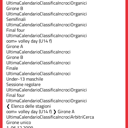
Ultima
Calendario
Classifica
Incroci
Organici
Girone B
Ultima
Calendario
Classifica
Incroci
Organici
Semifinali
Ultima
Calendario
Classifica
Incroci
Organici
Final four
Ultima
Calendario
Classifica
Incroci
Organici
oom+ volley day (U14 f)
Girone A
Ultima
Calendario
Classifica
Incroci
Girone B
Ultima
Calendario
Classifica
Incroci
Finale
Ultima
Calendario
Classifica
Incroci
Under-13 maschile
Sessione regolare
Ultima
Calendario
Classifica
Incroci
Organici
Final four
Ultima
Calendario
Classifica
Incroci
Organici
Elenco delle stagioni
oom+ volley day (U14 f) ❯ Girone A
Ultima
Calendario
Classifica
Incroci
Arbitri
Cerca
Girone unico
1.
06.12.2009