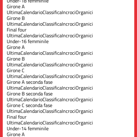
Under-18 femminile
Girone A
Ultima
Calendario
Classifica
Incroci
Organici
Girone B
Ultima
Calendario
Classifica
Incroci
Organici
Final four
Ultima
Calendario
Classifica
Incroci
Organici
Under-16 femminile
Girone A
Ultima
Calendario
Classifica
Incroci
Organici
Girone B
Ultima
Calendario
Classifica
Incroci
Organici
Girone C
Ultima
Calendario
Classifica
Incroci
Organici
Girone A seconda fase
Ultima
Calendario
Classifica
Incroci
Organici
Girone B seconda fase
Ultima
Calendario
Classifica
Incroci
Organici
Girone C seconda fase
Ultima
Calendario
Classifica
Incroci
Organici
Final four
Ultima
Calendario
Classifica
Incroci
Organici
Under-14 femminile
Girone A