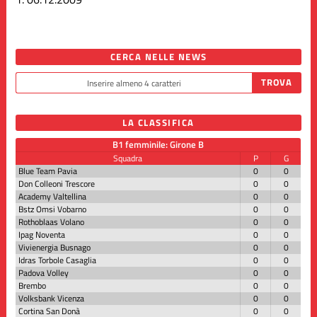
CERCA NELLE NEWS
LA CLASSIFICA
B1 femminile: Girone B
Squadra
P
G
Blue Team Pavia
0
0
Don Colleoni Trescore
0
0
Academy Valtellina
0
0
Bstz Omsi Vobarno
0
0
Rothoblaas Volano
0
0
Ipag Noventa
0
0
Vivienergia Busnago
0
0
Idras Torbole Casaglia
0
0
Padova Volley
0
0
Brembo
0
0
Volksbank Vicenza
0
0
Cortina San Donà
0
0